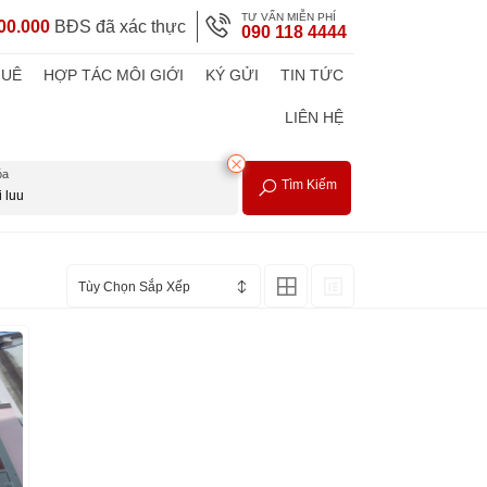
TƯ VẤN MIỄN PHÍ
00.000
BĐS đã xác thực
090 118 4444
HUÊ
HỢP TÁC MÔI GIỚI
KÝ GỬI
TIN TỨC
LIÊN HỆ
óa
Tìm Kiếm
Tùy Chọn Sắp Xếp