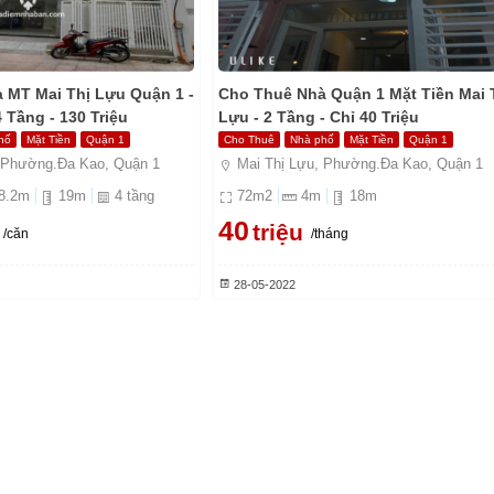
 MT Mai Thị Lựu Quận 1 -
Cho Thuê Nhà Quận 1 Mặt Tiền Mai 
4 Tầng - 130 Triệu
Lựu - 2 Tầng - Chỉ 40 Triệu
hố
Mặt Tiền
Quận 1
Cho Thuê
Nhà phố
Mặt Tiền
Quận 1
 Phường.Đa Kao, Quận 1
Mai Thị Lựu, Phường.Đa Kao, Quận 1
8.2
m
19
m
4
tầng
72
m2
4
m
18
m
40
triệu
/căn
/tháng
28-05-2022