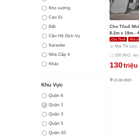
Kho xưởng
Cao ốc
Cho Thuê Nhà
Đất
8.2m x 19m - 
Căn Hộ Dịch Vụ
Cho Thuê
Nhà p
Karaoke
Mai Thị Lựu,
Nhà Cấp 4
150.9
m2
130
Khác
triệu
21-02-2023
Khu Vực
Quận 6
Quận 1
Quận 3
Quận 5
Quận 10