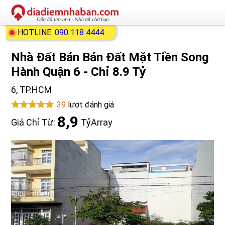
HOTLINE:
090 118 4444
Nhà Đất Bán Bán Đất Mặt Tiền Song
Hành Quận 6 - Chỉ 8.9 Tỷ
6, TP.HCM
39
lượt đánh giá
8,9
Giá Chỉ Từ:
Tỷ
Array