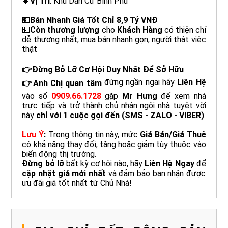
🔸
Vị Trí
: Khu Dân Cư Bình Phú
💵Bán Nhanh Giá Tốt Chỉ 8,9 Tỷ VNĐ
💵
Còn thương lượng
cho
Khách Hàng
có thiện chí
dễ thương nhất, mua bán nhanh gọn, người thật việc
thật
👉Đừng Bỏ Lỡ Cơ Hội Duy Nhất Để Sở Hữu
đừng ngần ngại hãy
Liên Hệ
👉Anh Chị quan tâm
vào số
0909.66.1728
gặp
Mr Hưng
để xem nhà
trực tiếp và trở thành chủ nhân ngôi nhà tuyệt vời
này
chỉ với 1 cuộc gọi đến
(SMS - ZALO - VIBER)
Lưu Ý
:
Trong thông tin này, mức
Giá Bán/Giá Thuê
có khả năng thay đổi, tăng hoặc giảm tùy thuộc vào
biến động thị trường.
Đừng bỏ lỡ
bất kỳ cơ hội nào, hãy
Liên Hệ Ngay
để
cập nhật giá mới nhất
và đảm bảo bạn nhận được
ưu đãi giá tốt nhất từ Chủ Nhà!