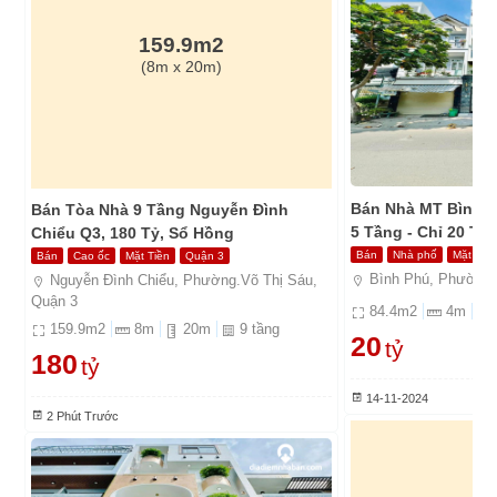
159.9m2
(8m x 20m)
 2
Bán Nhà MT Bình P
Bán Tòa Nhà 9 Tầng Nguyễn Đình
5 Tầng - Chỉ 20 Tỷ
Chiểu Q3, 180 Tỷ, Sổ Hồng
Bán
Nhà phố
Mặt Tiề
Bán
Cao ốc
Mặt Tiền
Quận 3
Bình Phú, Phường.
Nguyễn Đình Chiểu, Phường.Võ Thị Sáu,
Quận 3
84.4
m2
4
m
159.9
m2
8
m
20
m
9
tầng
20
tỷ
180
tỷ
14-11-2024
2 Phút Trước