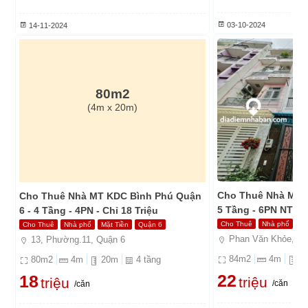
03-10-2024
14-11-2024
80m2
(4m x 20m)
Cho Thuê Nhà MT 
Cho Thuê Nhà MT KDC Bình Phú Quận
5 Tầng - 6PN NTCC 
6 - 4 Tầng - 4PN - Chỉ 18 Triệu
Cho Thuê
Nhà phố
Mặ
Cho Thuê
Nhà phố
Mặt Tiền
Quận 6
Phan Văn Khỏe, Ph
13, Phường.11, Quận 6
84
m2
4
m
2
80
m2
4
m
20
m
4
tầng
22
18
triệu
triệu
/căn
/căn