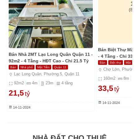
16
(8m 
Bán Biệt Thự Mặt 
Bán Nhà 2MT Lạc Long Quân Quận 11 -
- 4 Tầng - Chỉ 33.5
92m2 - 4 Tầng - HĐT Cao - Chỉ 21.5 Tỷ
Bán
Biệt thự
Mặt Tiền
Bán
Nhà phố
Mặt Tiền
Quận 11
Chợ Lớn, Phường.1
Lạc Long Quân, Phường.5, Quận 11
160
m2
8
m
92
m2
4
m
23
m
4
tầng
33,5
tỷ
21,5
tỷ
14-11-2024
14-11-2024
NHÀ ĐẤT CHO THUÊ