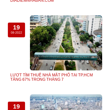
DIADIEMNHABAN.COM
19
08-2022
LƯỢT TÌM THUÊ NHÀ MẶT PHỐ TẠI TP.HCM
TĂNG 67% TRONG THÁNG 7
19