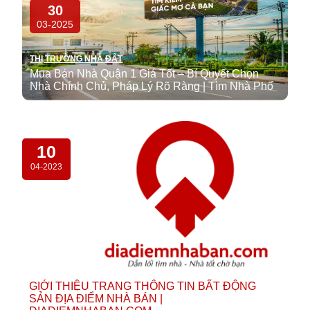
30
03-2025
THỊ TRƯỜNG NHÀ ĐẤT
Mua Bán Nhà Quận 1 Giá Tốt – Bí Quyết Chọn
Nhà Chính Chủ, Pháp Lý Rõ Ràng | Tìm Nhà Phố
10
04-2023
GIỚI THIỆU TRANG THÔNG TIN BẤT ĐỘNG
SẢN ĐỊA ĐIỂM NHÀ BÁN |