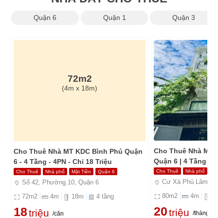
Quận 6
Quận 1
Quận 3
72m2
(4m x 18m)
 6
Cho Thuê Nhà Mặt 
Cho Thuê Nhà MT KDC Bình Phú Quận
Quận 6 | 4 Tầng | C
6 - 4 Tầng - 4PN - Chỉ 18 Triệu
Cho Thuê
Nhà phố
Mặ
Cho Thuê
Nhà phố
Mặt Tiền
Quận 6
Cư Xá Phú Lâm B, 
Số 42, Phường.10, Quận 6
80
m2
4
m
2
72
m2
4
m
18
m
4
tầng
20
18
triệu
triệu
/tháng
/căn