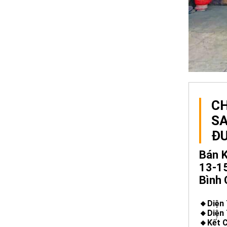
CH
S
ĐƯ
Bán 
13-15
Bình
🔸Diện 
🔸Diện
🔸Kết 