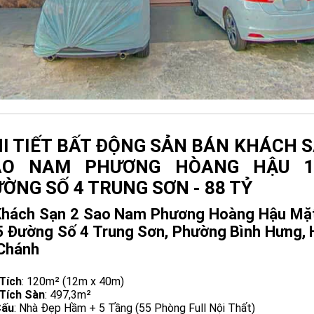
I TIẾT BẤT ĐỘNG SẢN BÁN KHÁCH S
AO NAM PHƯƠNG HÒANG HẬU 1
ỜNG SỐ 4 TRUNG SƠN - 88 TỶ
Khách Sạn 2 Sao Nam Phương Hoàng Hậu Mặt
 Đường Số 4 Trung Sơn, Phường Bình Hưng,
 Chánh
Tích
: 120m² (12m x 40m)
 Tích Sàn
: 497,3m²
Cấu
: Nhà Đẹp Hầm + 5 Tầng (55 Phòng Full Nội Thất)