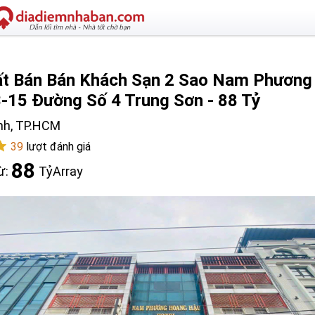
t Bán Bán Khách Sạn 2 Sao Nam Phương
-15 Đường Số 4 Trung Sơn - 88 Tỷ
nh, TP.HCM
39
lượt đánh giá
88
ừ:
Tỷ
Array