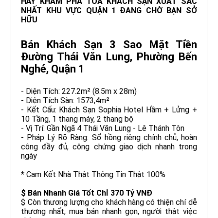
HÃY KHÁM PHÁ TÒA KHÁCH SẠN XUẤT SẮC
NHẤT KHU VỰC QUẬN 1 ĐANG CHỜ BẠN SỞ
HỮU
Bán Khách Sạn 3 Sao Mặt Tiền
Đường Thái Văn Lung, Phường Bến
Nghé, Quận 1
- Diện Tích: 227.2m² (8.5m x 28m)
- Diện Tích Sàn: 1573,4m²
- Kết Cấu: Khách Sạn Sophia Hotel Hầm + Lửng +
10 Tầng, 1 thang máy, 2 thang bộ
- Vị Trí: Gần Ngã 4 Thái Văn Lung - Lê Thánh Tôn
- Pháp Lý Rõ Ràng: Sổ hồng riêng chính chủ, hoàn
công đầy đủ, công chứng giao dịch nhanh trong
ngày
* Cam Kết Nhà Thật Thông Tin Thật 100%
$ Bán Nhanh Giá Tốt Chỉ 370 Tỷ VNĐ
$ Còn thương lượng cho khách hàng có thiện chí dễ
thương nhất, mua bán nhanh gọn, người thật việc