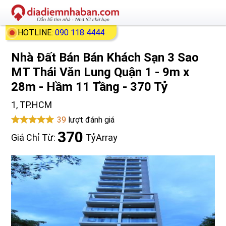
HOTLINE:
090 118 4444
Nhà Đất Bán Bán Khách Sạn 3 Sao
MT Thái Văn Lung Quận 1 - 9m x
28m - Hầm 11 Tầng - 370 Tỷ
1, TP.HCM
39
lượt đánh giá
370
Giá Chỉ Từ:
Tỷ
Array