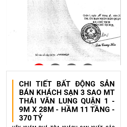
CHI TIẾT BẤT ĐỘNG SẢN
BÁN KHÁCH SẠN 3 SAO MT
THÁI VĂN LUNG QUẬN 1 -
9M X 28M - HẦM 11 TẦNG -
370 TỶ