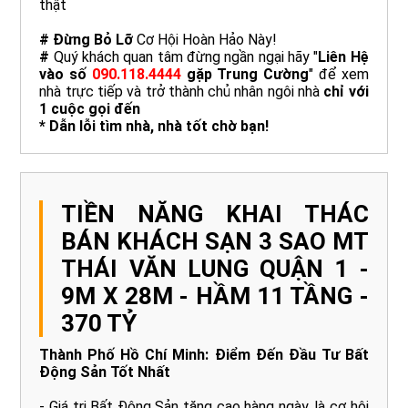
thật
# Đừng Bỏ Lỡ
Cơ Hội Hoàn Hảo Này!
#
Quý khách quan tâm đừng ngần ngại hãy "
Liên Hệ
vào số
090.118.4444
gặp Trung Cường
" để xem
nhà trực tiếp và trở thành chủ nhân ngôi nhà
chỉ với
1 cuộc gọi đến
* Dẫn lỗi tìm nhà, nhà tốt chờ bạn!
TIỀN NĂNG KHAI THÁC
BÁN KHÁCH SẠN 3 SAO MT
THÁI VĂN LUNG QUẬN 1 -
9M X 28M - HẦM 11 TẦNG -
370 TỶ
Thành Phố Hồ Chí Minh: Điểm Đến Đầu Tư Bất
Động Sản Tốt Nhất
- Giá trị Bất Động Sản tăng cao hàng ngày, là cơ hội