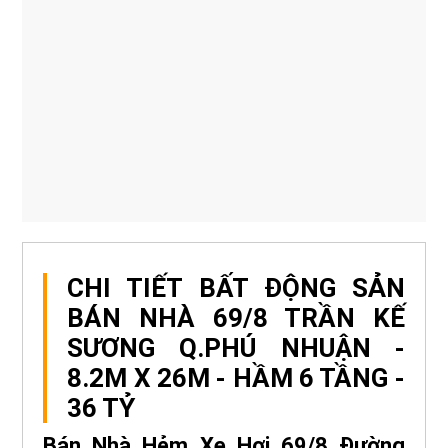
CHI TIẾT BẤT ĐỘNG SẢN
BÁN NHÀ 69/8 TRẦN KẾ
SƯƠNG Q.PHÚ NHUẬN -
8.2M X 26M - HẦM 6 TẦNG -
36 TỶ
Bán Nhà Hẻm Xe Hơi 69/8 Đường