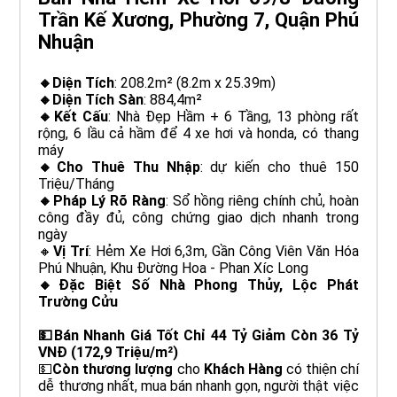
Trần Kế Xương, Phường 7, Quận Phú
Nhuận
🔸Diện Tích
: 208.2m² (8.2m x 25.39m)
🔸Diện Tích Sàn
: 884,4m²
🔸Kết Cấu
: Nhà Đẹp Hầm + 6 Tầng, 13 phòng rất
rộng, 6 lầu cả hầm để 4 xe hơi và honda, có thang
máy
🔸Cho Thuê Thu Nhập
: dự kiến cho thuê 150
Triệu/Tháng
🔸Pháp Lý Rõ Ràng
: Sổ hồng riêng chính chủ, hoàn
công đầy đủ, công chứng giao dịch nhanh trong
ngày
🔸
Vị Trí
: Hẻm Xe Hơi 6,3m, Gần Công Viên Văn Hóa
Phú Nhuận, Khu Đường Hoa - Phan Xíc Long
🔸Đặc Biệt Số Nhà Phong Thủy, Lộc Phát
Trường Cửu
💵Bán Nhanh Giá Tốt Chỉ 44 Tỷ Giảm Còn 36 Tỷ
VNĐ (172,9 Triệu/m²)
💵
Còn thương lượng
cho
Khách Hàng
có thiện chí
dễ thương nhất, mua bán nhanh gọn, người thật việc