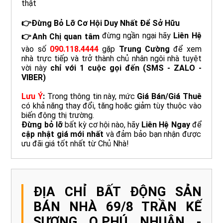
thật
👉Đừng Bỏ Lỡ Cơ Hội Duy Nhất Để Sở Hữu
đừng ngần ngại hãy
Liên Hệ
👉Anh Chị quan tâm
vào số
090.118.4444
gặp
Trung Cường
để xem
nhà trực tiếp và trở thành chủ nhân ngôi nhà tuyệt
vời này
chỉ với 1 cuộc gọi đến
(SMS - ZALO -
VIBER)
Lưu Ý
:
Trong thông tin này, mức
Giá Bán/Giá Thuê
có khả năng thay đổi, tăng hoặc giảm tùy thuộc vào
biến động thị trường.
Đừng bỏ lỡ
bất kỳ cơ hội nào, hãy
Liên Hệ Ngay
để
cập nhật giá mới nhất
và đảm bảo bạn nhận được
ưu đãi giá tốt nhất từ Chủ Nhà!
ĐỊA CHỈ BẤT ĐỘNG SẢN
BÁN NHÀ 69/8 TRẦN KẾ
SƯƠNG Q.PHÚ NHUẬN -