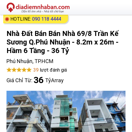
HOTLINE:
090 118 4444
Nhà Đất Bán Bán Nhà 69/8 Trần Kế
Sương Q.Phú Nhuận - 8.2m x 26m -
Hầm 6 Tầng - 36 Tỷ
Phú Nhuận, TP.HCM
39
lượt đánh giá
36
Giá Chỉ Từ:
Tỷ
Array