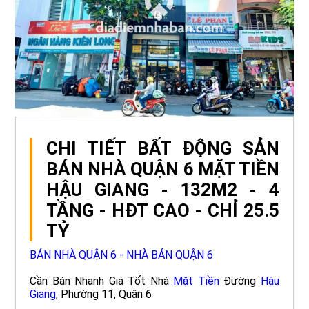
CHI TIẾT BẤT ĐỘNG SẢN
BÁN NHÀ QUẬN 6 MẶT TIỀN
HẬU GIANG - 132M2 - 4
TẦNG - HĐT CAO - CHỈ 25.5
TỶ
BÁN NHÀ QUẬN 6 - NHÀ BÁN QUẬN 6
Cần Bán Nhanh Giá Tốt Nhà
Mặt Tiền
Đường
Hậu
Giang
, Phường 11, Quận 6