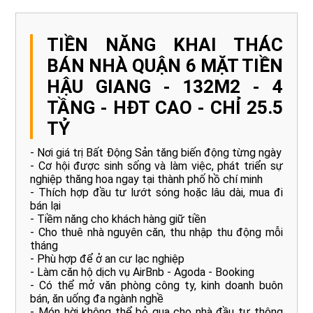
TIỀN NĂNG KHAI THÁC
BÁN NHÀ QUẬN 6 MẶT TIỀN
HẬU GIANG - 132M2 - 4
TẦNG - HĐT CAO - CHỈ 25.5
TỶ
- Nơi giá trị Bất Động Sản tăng biến động từng ngày
- Cơ hội được sinh sống và làm việc, phát triển sự
nghiệp thăng hoa ngay tại thành phố hồ chí minh
- Thích hợp đầu tư lướt sóng hoặc lâu dài, mua đi
bán lại
- Tiềm năng cho khách hàng giữ tiền
- Cho thuê nhà nguyên căn, thu nhập thu động mỗi
tháng
- Phù hợp để ở an cư lạc nghiệp
- Làm căn hộ dịch vụ AirBnb - Agoda - Booking
- Có thể mở văn phòng công ty, kinh doanh buôn
bán, ăn uống đa ngành nghề
- Món hời không thể bỏ qua cho nhà đầu tư thông