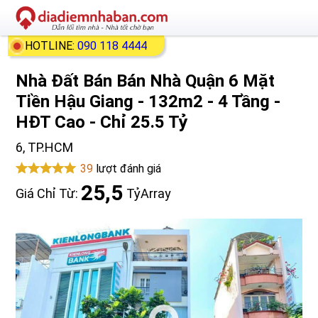
HOTLINE:
090 118 4444
Nhà Đất Bán Bán Nhà Quận 6 Mặt
Tiền Hậu Giang - 132m2 - 4 Tầng -
HĐT Cao - Chỉ 25.5 Tỷ
6, TP.HCM
39
lượt đánh giá
25,5
Giá Chỉ Từ:
Tỷ
Array