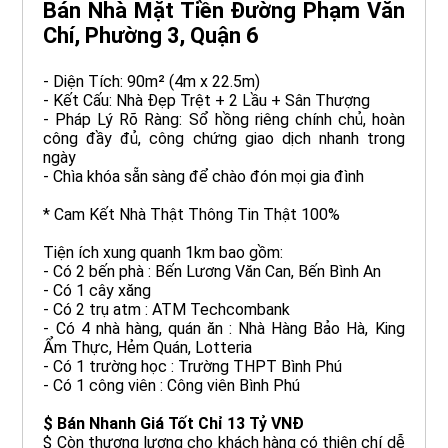
Bán Nhà Mặt Tiền Đường Phạm Văn
Chí, Phường 3, Quận 6
- Diện Tích: 90m² (4m x 22.5m)
- Kết Cấu: Nhà Đẹp Trệt + 2 Lầu + Sân Thượng
- Pháp Lý Rõ Ràng: Sổ hồng riêng chính chủ, hoàn
công đầy đủ, công chứng giao dịch nhanh trong
ngày
- Chìa khóa sẵn sàng để chào đón mọi gia đình
* Cam Kết Nhà Thật Thông Tin Thật 100%
Tiện ích xung quanh 1km bao gồm:
- Có 2 bến phà : Bến Lương Văn Can, Bến Bình An
- Có 1 cây xăng
- Có 2 trụ atm : ATM Techcombank
- Có 4 nhà hàng, quán ăn : Nhà Hàng Bảo Hà, King
Ẩm Thực, Hẻm Quán, Lotteria
- Có 1 trường học : Trường THPT Bình Phú
- Có 1 công viên : Công viên Bình Phú
$ Bán Nhanh Giá Tốt Chỉ 13 Tỷ VNĐ
$ Còn thương lượng cho khách hàng có thiện chí dễ