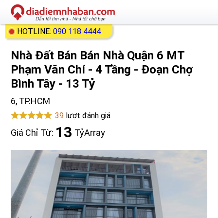
HOTLINE:
090 118 4444
Nhà Đất Bán Bán Nhà Quận 6 MT
Phạm Văn Chí - 4 Tầng - Đoạn Chợ
Bình Tây - 13 Tỷ
6, TP.HCM
39
lượt đánh giá
13
Giá Chỉ Từ:
Tỷ
Array