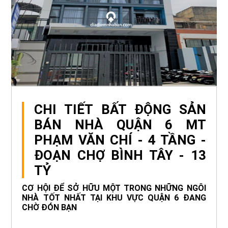
CHI TIẾT BẤT ĐỘNG SẢN
BÁN NHÀ QUẬN 6 MT
PHẠM VĂN CHÍ - 4 TẦNG -
ĐOẠN CHỢ BÌNH TÂY - 13
TỶ
CƠ HỘI ĐỂ SỞ HỮU MỘT TRONG NHỮNG NGÔI
NHÀ TỐT NHẤT TẠI KHU VỰC QUẬN 6 ĐANG
CHỜ ĐÓN BẠN