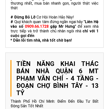
thương nhất, mua bán nhanh gọn, người thật việc
thật
# Đừng Bỏ Lỡ
Cơ Hội Hoàn Hảo Này!
#
Quý khách quan tâm đừng ngần ngại hãy "
Liên Hệ
vào số
0909.66.1728
gặp Mr Hưng
" để xem nhà
trực tiếp và trở thành chủ nhân ngôi nhà
chỉ với 1
cuộc gọi đến
* Dẫn lỗi tìm nhà, nhà tốt chờ bạn!
TIỀN NĂNG KHAI THÁC
BÁN NHÀ QUẬN 6 MT
PHẠM VĂN CHÍ - 4 TẦNG -
ĐOẠN CHỢ BÌNH TÂY - 13
TỶ
Thành Phố Hồ Chí Minh: Điểm Đến Đầu Tư Bất
Động Sản Tốt Nhất