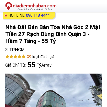
HOTLINE:
090 118 4444
Nhà Đất Bán Bán Tòa Nhà Góc 2 Mặt
Tiền 27 Rạch Bùng Binh Quận 3 -
Hầm 7 Tầng - 55 Tỷ
3, TP.HCM
39
lượt đánh giá
55
Giá Chỉ Từ:
Tỷ
Array