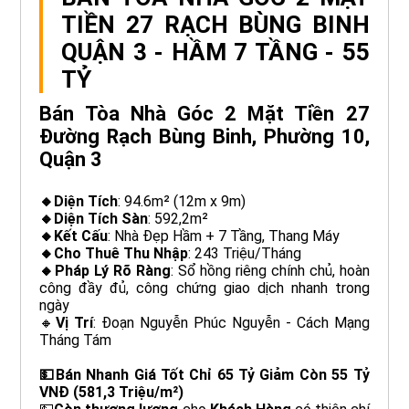
TIỀN 27 RẠCH BÙNG BINH
QUẬN 3 - HẦM 7 TẦNG - 55
TỶ
Bán Tòa Nhà Góc 2 Mặt Tiền 27
Đường Rạch Bùng Binh, Phường 10,
Quận 3
🔸Diện Tích
: 94.6m² (12m x 9m)
🔸Diện Tích Sàn
: 592,2m²
🔸Kết Cấu
: Nhà Đẹp Hầm + 7 Tầng, Thang Máy
🔸Cho Thuê Thu Nhập
: 243 Triệu/Tháng
🔸Pháp Lý Rõ Ràng
: Sổ hồng riêng chính chủ, hoàn
công đầy đủ, công chứng giao dịch nhanh trong
ngày
🔸
Vị Trí
: Đoạn Nguyễn Phúc Nguyễn - Cách Mạng
Tháng Tám
💵Bán Nhanh Giá Tốt Chỉ 65 Tỷ Giảm Còn 55 Tỷ
VNĐ (581,3 Triệu/m²)