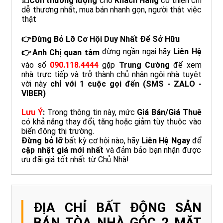
💵
Còn thương lượng
cho
Khách Hàng
có thiện chí
dễ thương nhất, mua bán nhanh gọn, người thật việc
thật
👉Đừng Bỏ Lỡ Cơ Hội Duy Nhất Để Sở Hữu
đừng ngần ngại hãy
Liên Hệ
👉Anh Chị quan tâm
vào số
090.118.4444
gặp
Trung Cường
để xem
nhà trực tiếp và trở thành chủ nhân ngôi nhà tuyệt
vời này
chỉ với 1 cuộc gọi đến
(SMS - ZALO -
VIBER)
Lưu Ý
:
Trong thông tin này, mức
Giá Bán/Giá Thuê
có khả năng thay đổi, tăng hoặc giảm tùy thuộc vào
biến động thị trường.
Đừng bỏ lỡ
bất kỳ cơ hội nào, hãy
Liên Hệ Ngay
để
cập nhật giá mới nhất
và đảm bảo bạn nhận được
ưu đãi giá tốt nhất từ Chủ Nhà!
ĐỊA CHỈ BẤT ĐỘNG SẢN
BÁN TÒA NHÀ GÓC 2 MẶT