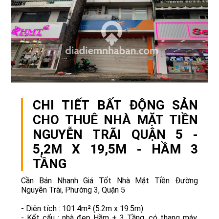
CHI TIẾT BẤT ĐỘNG SẢN
CHO THUÊ NHÀ MẶT TIỀN
NGUYỄN TRÃI QUẬN 5 -
5,2M X 19,5M - HẦM 3
TẦNG
Cần Bán Nhanh Giá Tốt Nhà Mặt Tiền Đường
Nguyễn Trãi, Phường 3, Quận 5
- Diện tích : 101.4m² (5.2m x 19.5m)
- Kết cấu : nhà đẹp Hầm + 3 Tầng, có thang máy,