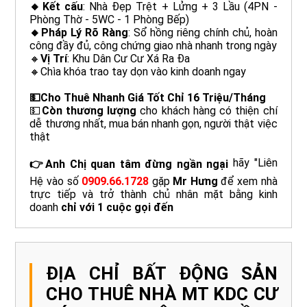
🔸Kết cấu
: Nhà Đẹp Trệt + Lửng + 3 Lầu (4PN -
Phòng Thờ - 5WC - 1 Phòng Bếp)
🔸Pháp Lý Rõ Ràng
: Sổ hồng riêng chính chủ, hoàn
công đầy đủ, công chứng giao nhà nhanh trong ngày
🔸
Vị Trí
: Khu Dân Cư Cư Xá Ra Đa
🔸Chìa khóa trao tay dọn vào kinh doanh ngay
💵Cho Thuê Nhanh Giá Tốt Chỉ 16 Triệu/Tháng
💵
Còn thương lượng
cho khách hàng có thiện chí
dễ thương nhất, mua bán nhanh gọn, người thật việc
thật
hãy "Liên
👉Anh Chị quan tâm đừng ngần ngại
Hệ vào số
0909.66.1728
gặp
Mr Hưng
để xem nhà
trực tiếp và trở thành chủ nhân mặt bằng kinh
doanh
chỉ với 1 cuộc gọi đến
ĐỊA CHỈ BẤT ĐỘNG SẢN
CHO THUÊ NHÀ MT KDC CƯ