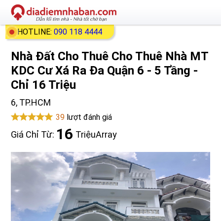
HOTLINE:
090 118 4444
Nhà Đất Cho Thuê Cho Thuê Nhà MT
KDC Cư Xá Ra Đa Quận 6 - 5 Tầng -
Chỉ 16 Triệu
6, TP.HCM
39
lượt đánh giá
16
Giá Chỉ Từ:
Triệu
Array