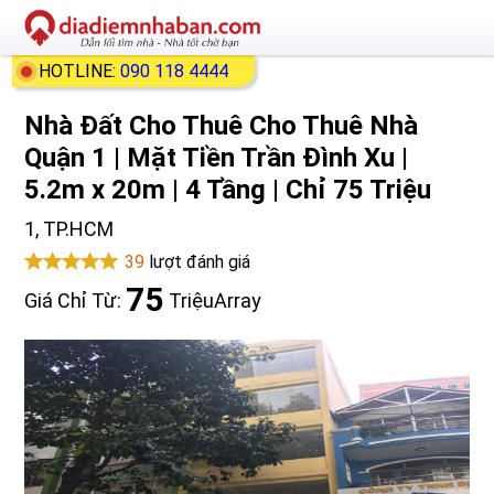
HOTLINE:
090 118 4444
Nhà Đất Cho Thuê Cho Thuê Nhà
Quận 1 | Mặt Tiền Trần Đình Xu |
5.2m x 20m | 4 Tầng | Chỉ 75 Triệu
1, TP.HCM
39
lượt đánh giá
75
Giá Chỉ Từ:
Triệu
Array