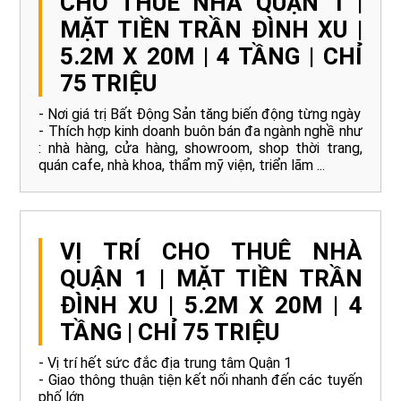
CHO THUÊ NHÀ QUẬN 1 |
MẶT TIỀN TRẦN ĐÌNH XU |
5.2M X 20M | 4 TẦNG | CHỈ
75 TRIỆU
- Nơi giá trị Bất Động Sản tăng biến động từng ngày
- Thích hợp kinh doanh buôn bán đa ngành nghề như
: nhà hàng, cửa hàng, showroom, shop thời trang,
quán cafe, nhà khoa, thẩm mỹ viện, triển lãm ...
VỊ TRÍ CHO THUÊ NHÀ
QUẬN 1 | MẶT TIỀN TRẦN
ĐÌNH XU | 5.2M X 20M | 4
TẦNG | CHỈ 75 TRIỆU
- Vị trí hết sức đắc địa trung tâm Quận 1
- Giao thông thuận tiện kết nối nhanh đến các tuyến
phố lớn