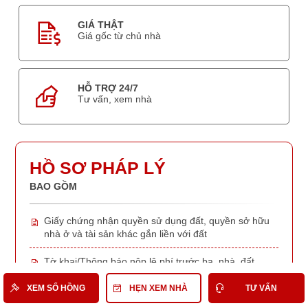
GIÁ THẬT
Giá gốc từ chủ nhà
HỖ TRỢ 24/7
Tư vấn, xem nhà
HỒ SƠ PHÁP LÝ
BAO GỒM
Giấy chứng nhận quyền sử dụng đất, quyền sở hữu
nhà ở và tài sản khác gắn liền với đất
Tờ khai/Thông báo nộp lệ phí trước bạ, nhà, đất
XEM SỔ HỒNG
HẸN XEM NHÀ
TƯ VẤN
Chứng chỉ quy hoạch