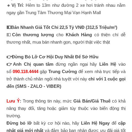
🔸
Vị Trí
: Hẻm to 13m như đường 2 xe hơi tránh nhau nằm
ngay gần Trung Tâm Thương Mại Vạn Hạnh Mall
💵Bán Nhanh Giá Tốt Chỉ 22,5 Tỷ VNĐ (312,5 Triệu/m²)
💵
Còn thương lượng
cho
Khách Hàng
có thiện chí dễ
thương nhất, mua bán nhanh gọn, người thật việc thật
👉Đừng Bỏ Lỡ Cơ Hội Duy Nhất Để Sở Hữu
👉Anh Chị quan tâm
đừng ngần ngại hãy
Liên Hệ
vào
số
090.118.4444
gặp
Trung Cường
để xem nhà trực tiếp và
trở thành chủ nhân ngôi nhà tuyệt vời này
chỉ với 1 cuộc gọi
đến
(SMS - ZALO - VIBER)
Lưu Ý
:
Trong thông tin này, mức
Giá Bán/Giá Thuê
có khả
năng thay đổi, tăng hoặc giảm tùy thuộc vào biến động thị
trường.
Đừng bỏ lỡ
bất kỳ cơ hội nào, hãy
Liên Hệ Ngay
để
cập
nhật giá mới nhất
và đảm bảo bạn nhận được ưu đãi giá tốt