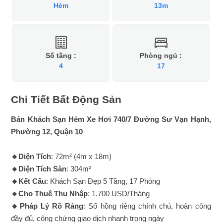
Hẻm
13m
Số tầng :
Phòng ngủ :
4
17
Chi Tiết Bất Động Sản
Bán Khách Sạn Hẻm Xe Hơi 740/7 Đường Sư Vạn Hạnh,
Phường 12, Quận 10
🔸Diện Tích
: 72m² (4m x 18m)
🔸Diện Tích Sàn
: 304m²
🔸Kết Cấu
: Khách Sạn Đẹp 5 Tầng, 17 Phòng
🔸Cho Thuê Thu Nhập
: 1.700 USD/Tháng
🔸Pháp Lý Rõ Ràng
: Sổ hồng riêng chính chủ, hoàn công
đầy đủ, công chứng giao dịch nhanh trong ngày