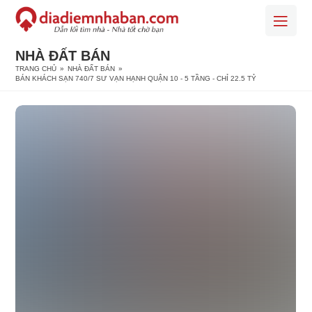
NHÀ ĐẤT BÁN
TRANG CHỦ
»
NHÀ ĐẤT BÁN
»
BÁN KHÁCH SẠN 740/7 SƯ VẠN HẠNH QUẬN 10 - 5 TẦNG - CHỈ 22.5 TỶ