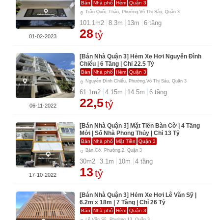
Bán
Nhà phố
Hẻm
Quận 3
Trần Quốc Thảo, Phường.Võ Thị Sáu, Quận 3
101.1
m2
8.3
m
13
m
6
tầng
28
tỷ
01-02-2023
[Bán Nhà Quận 3] Hẻm Xe Hơi Nguyễn Đình
Chiểu | 6 Tầng | Chỉ 22.5 Tỷ
Bán
Nhà phố
Hẻm
Quận 3
Nguyễn Đình Chiểu, Phường.Võ Thị Sáu, Quận 3
61.1
m2
4.15
m
14.5
m
6
tầng
22,5
tỷ
06-11-2022
[Bán Nhà Quận 3] Mặt Tiền Bàn Cờ | 4 Tầng
Mới | Số Nhà Phong Thủy | Chỉ 13 Tỷ
Bán
Nhà phố
Mặt Tiền
Quận 3
Bàn Cờ, Phường.2, Quận 3
30
m2
3.1
m
10
m
4
tầng
13
tỷ
17-10-2022
[Bán Nhà Quận 3] Hẻm Xe Hơi Lê Văn Sỹ |
6.2m x 18m | 7 Tầng | Chỉ 26 Tỷ
Bán
Nhà phố
Hẻm
Quận 3
Lê Văn Sỹ, Phường.13, Quận 3