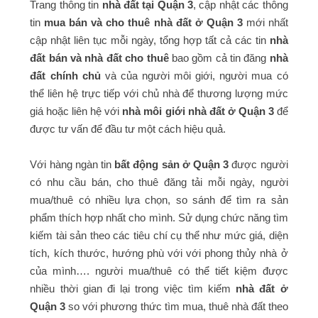
Trang thông tin
nhà đất tại Quận 3
, cập nhật các thông
tin
mua bán và cho thuê nhà đất ở Quận 3
mới nhất
cập nhật liên tục mỗi ngày, tổng hợp tất cả các tin
nhà
đất bán và nhà đất cho thuê
bao gồm cả tin đăng
nhà
đất chính chủ
và của người môi giới, người mua có
thể liên hệ trực tiếp với chủ nhà để thương lượng mức
giá hoặc liên hệ với
nhà môi giới nhà đất ở Quận 3
để
được tư vấn để đầu tư một cách hiệu quả.
Với hàng ngàn tin
bất động sản ở Quận 3
được người
có nhu cầu bán, cho thuê đăng tải mỗi ngày, người
mua/thuê có nhiều lựa chọn, so sánh để tìm ra sản
phẩm thích hợp nhất cho mình. Sử dụng chức năng tìm
kiếm tài sản theo các tiêu chí cụ thể như mức giá, diện
tích, kích thước, hướng phù với với phong thủy nhà ở
của mình…. người mua/thuê có thể tiết kiệm được
nhiều thời gian đi lại trong việc tìm kiếm
nhà đất ở
Quận 3
so với phương thức tìm mua, thuê nhà đất theo