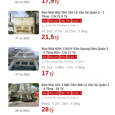
17,9
tỷ
05-12-2023
Bán Nhà Mặt TIền 392 Lê Văn Sỹ Quận 3 - 3
Tầng - Chỉ 21.5 Tỷ
Bán
Nhà phố
Mặt Tiền
Quận 3
Lê Văn Sỹ, Phường.14, Quận 3
43.2
m2
4.1
m
14.15
m
3
tầng
21,5
tỷ
27-11-2023
Bán Nhà HXH 118/15 Trần Quang Diệu Quận 3
- 5 Tầng Mới - Chỉ 17 Tỷ
Bán
Nhà phố
Hẻm
Quận 3
Trần Quang Diệu, Phường.13, Quận 3
61.7
m2
3.86
m
17
m
5
tầng
17
tỷ
27-11-2023
Bán Nhà Góc 2 Mặt Tiền 488 Lê Văn Sỹ Quận 3
- 4 Tầng - 28 Tỷ
Bán
Nhà phố
Mặt Tiền
Quận 3
Lê Văn Sỹ, Phường.14, Quận 3
60
m2
4.2
m
16
m
4
tầng
28
tỷ
09-10-2023