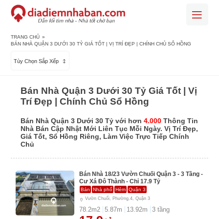
TRANG CHỦ
»
BÁN NHÀ QUẬN 3 DƯỚI 30 TỶ GIÁ TỐT | VỊ TRÍ ĐẸP | CHÍNH CHỦ SỔ HỒNG
Tùy Chọn Sắp Xếp
Bán Nhà Quận 3 Dưới 30 Tỷ Giá Tốt | Vị
Trí Đẹp | Chính Chủ Sổ Hồng
Bán Nhà Quận 3 Dưới 30 Tỷ với hơn
4.000
Thông Tin
Nhà Bán Cập Nhật Mới Liên Tục Mỗi Ngày. Vị Trí Đẹp,
Giá Tốt, Sổ Hồng Riêng, Làm Việc Trực Tiếp Chính
Chủ
Bán Nhà 18/23 Vườn Chuối Quận 3 - 3 Tầng -
Cư Xá Đô Thành - Chỉ 17.9 Tỷ
Bán
Nhà phố
Hẻm
Quận 3
Vườn Chuối, Phường.4, Quận 3
78.2
m2
5.87
m
13.92
m
3
tầng