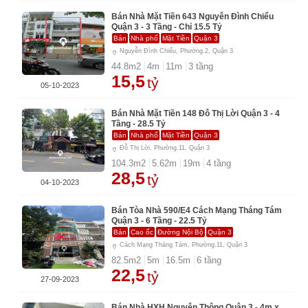
Bán Nhà Mặt Tiền 643 Nguyễn Đình Chiểu
Quận 3 - 3 Tầng - Chỉ 15.5 Tỷ
Bán
Nhà phố
Mặt Tiền
Quận 3
Nguyễn Đình Chiểu, Phường.2, Quận 3
44.8
m2
4
m
11
m
3
tầng
15,5
tỷ
05-10-2023
Bán Nhà Mặt Tiền 148 Đỗ Thị Lời Quận 3 - 4
Tầng - 28.5 Tỷ
Bán
Nhà phố
Mặt Tiền
Quận 3
Đỗ Thị Lời, Phường.11, Quận 3
104.3
m2
5.62
m
19
m
4
tầng
28,5
tỷ
04-10-2023
Bán Tòa Nhà 590/E4 Cách Mạng Tháng Tám
Quận 3 - 6 Tầng - 22.5 Tỷ
Bán
Cao ốc
Đường Nội Bộ
Quận 3
Cách Mạng Tháng Tám, Phường.11, Quận 3
82.5
m2
5
m
16.5
m
6
tầng
22,5
tỷ
27-09-2023
Bán Nhà HXH Nguyễn Thông Quận 3 - 4m x