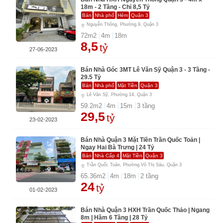
18m - 2 Tầng - Chỉ 8,5 Tỷ
Bán
Nhà phố
Hẻm
Quận 3
Nguyễn Thông, Phường.9, Quận 3
72
m2
4
m
18
m
8,5
tỷ
27-06-2023
Bán Nhà Góc 3MT Lê Văn Sỹ Quận 3 - 3 Tầng -
29.5 Tỷ
Bán
Nhà phố
Mặt Tiền
Quận 3
Lê Văn Sỹ, Phường.14, Quận 3
59.2
m2
4
m
15
m
3
tầng
29,5
tỷ
23-02-2023
Bán Nhà Quận 3 Mặt Tiền Trần Quốc Toản |
Ngay Hai Bà Trưng | 24 Tỷ
Bán
Nhà Cấp 4
Mặt Tiền
Quận 3
Trần Quốc Toản, Phường.Võ Thị Sáu, Quận 3
65.36
m2
4
m
18
m
2
tầng
24
tỷ
01-02-2023
Bán Nhà Quận 3 HXH Trần Quốc Thảo | Ngang
8m | Hầm 6 Tầng | 28 Tỷ