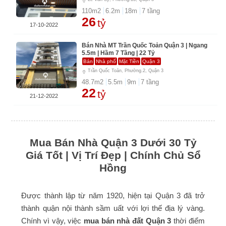
110
m2
6.2
m
18
m
7
tầng
26
tỷ
17-10-2022
Bán Nhà MT Trần Quốc Toản Quận 3 | Ngang
5.5m | Hầm 7 Tầng | 22 Tỷ
Bán
Nhà phố
Mặt Tiền
Quận 3
Trần Quốc Toản, Phường.2, Quận 3
48.7
m2
5.5
m
9
m
7
tầng
22
tỷ
21-12-2022
Mua Bán Nhà Quận 3 Dưới 30 Tỷ
Giá Tốt | Vị Trí Đẹp | Chính Chủ Sổ
Hồng
Được thành lập từ năm 1920, hiện tại Quận 3 đã trở
thành quận nội thành sầm uất với lợi thế địa lý vàng.
Chính vì vậy, việc
mua bán nhà đất Quận 3
thời điểm