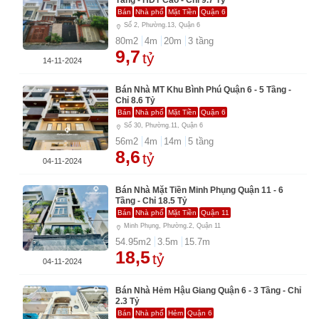
Tầng - HĐT Cao - Chỉ 9.7 Tỷ
Bán
Nhà phố
Mặt Tiền
Quận 6
Số 2, Phường.13, Quận 6
80
m2
4
m
20
m
3
tầng
9,7
tỷ
14-11-2024
Bán Nhà MT Khu Bình Phú Quận 6 - 5 Tầng -
Chỉ 8.6 Tỷ
Bán
Nhà phố
Mặt Tiền
Quận 6
Số 30, Phường.11, Quận 6
56
m2
4
m
14
m
5
tầng
8,6
tỷ
04-11-2024
Bán Nhà Mặt Tiền Minh Phụng Quận 11 - 6
Tầng - Chỉ 18.5 Tỷ
Bán
Nhà phố
Mặt Tiền
Quận 11
Minh Phụng, Phường.2, Quận 11
54.95
m2
3.5
m
15.7
m
18,5
tỷ
04-11-2024
Bán Nhà Hẻm Hậu Giang Quận 6 - 3 Tầng - Chỉ
2.3 Tỷ
Bán
Nhà phố
Hẻm
Quận 6