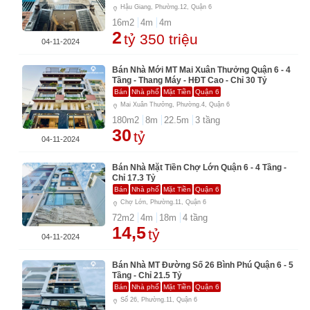
Hậu Giang, Phường.12, Quận 6
16
m2
4
m
4
m
2
tỷ 350 triệu
04-11-2024
Bán Nhà Mới MT Mai Xuân Thưởng Quận 6 - 4
Tầng - Thang Máy - HĐT Cao - Chỉ 30 Tỷ
Bán
Nhà phố
Mặt Tiền
Quận 6
Mai Xuân Thưởng, Phường.4, Quận 6
180
m2
8
m
22.5
m
3
tầng
30
tỷ
04-11-2024
Bán Nhà Mặt Tiền Chợ Lớn Quận 6 - 4 Tầng -
Chỉ 17.3 Tỷ
Bán
Nhà phố
Mặt Tiền
Quận 6
Chợ Lớn, Phường.11, Quận 6
72
m2
4
m
18
m
4
tầng
14,5
tỷ
04-11-2024
Bán Nhà MT Đường Số 26 Bình Phú Quận 6 - 5
Tầng - Chỉ 21.5 Tỷ
Bán
Nhà phố
Mặt Tiền
Quận 6
Số 26, Phường.11, Quận 6