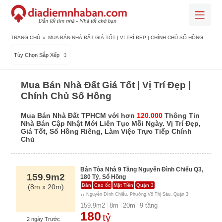
TRANG CHỦ
»
MUA BÁN NHÀ ĐẤT GIÁ TỐT | VỊ TRÍ ĐẸP | CHÍNH CHỦ SỔ HỒNG
Tùy Chọn Sắp Xếp
Mua Bán Nhà Đất Giá Tốt | Vị Trí Đẹp |
Chính Chủ Sổ Hồng
Mua Bán Nhà Đất TPHCM với hơn
120.000
Thông Tin
Nhà Bán Cập Nhật Mới Liên Tục Mỗi Ngày. Vị Trí Đẹp,
Giá Tốt, Sổ Hồng Riêng, Làm Việc Trực Tiếp Chính
Chủ
Bán Tòa Nhà 9 Tầng Nguyễn Đình Chiểu Q3,
159.9m2
180 Tỷ, Sổ Hồng
Bán
Cao ốc
Mặt Tiền
Quận 3
(8m x 20m)
Nguyễn Đình Chiểu, Phường.Võ Thị Sáu, Quận 3
159.9
m2
8
m
20
m
9
tầng
180
tỷ
2 ngày Trước