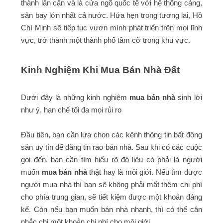
thành lân cận và là cửa ngõ quốc tế với hệ thống cảng,
sân bay lớn nhất cả nước. Hứa hẹn trong tương lai, Hồ
Chí Minh sẽ tiếp tục vươn mình phát triển trên mọi lĩnh
vực, trở thành một thành phố tầm cỡ trong khu vực.
Kinh Nghiệm Khi Mua Bán Nhà Đất
Dưới đây là những kinh nghiệm
mua bán nhà
sinh lời
như ý, hạn chế tối đa mọi rủi ro
Đầu tiên, bạn cần lựa chọn các kênh thông tin bất động
sản uy tín để đăng tin rao bán nhà. Sau khi có các cuộc
gọi đến, bạn cần tìm hiểu rõ đó liệu có phải là người
muốn
mua bán nhà
thật hay là môi giới. Nếu tìm được
người mua nhà thì bạn sẽ không phải mất thêm chi phí
cho phía trung gian, sẽ tiết kiệm được một khoản đáng
kể. Còn nếu bạn muốn bán nhà nhanh, thì có thể cân
nhắc chi một khoản chi phí cho môi giới.