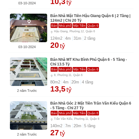
10,3
tỷ
03-10-2024
Bán Nhà Mặt Tiền Hậu Giang Quận 6 | 2 Tầng |
124m2 | Chi 20 Tỷ
Bán
Nhà phố
Mặt Tiền
Quận 6
Hậu Giang, Phường.12, Quận 6
124
m2
4
m
31
m
2
tầng
20
tỷ
03-10-2024
Bán Nhà MT Khu Bình Phú Quận 6 - 5 Tầng -
Chỉ 13.5 Tỷ
Bán
Nhà phố
Mặt Tiền
Quận 6
8, Phường.11, Quận 6
80
m2
4
m
20
m
4
tầng
13,5
tỷ
2 năm Trước
Bán Nhà Góc 2 Mặt Tiền Trần Văn Kiểu Quận 6
- 5 Tầng - Chỉ 27 Tỷ
Bán
Nhà phố
Mặt Tiền
Quận 6
Trần Văn Kiểu, Phường.11, Quận 6
140
m2
7
m
20
m
5
tầng
27
tỷ
2 năm Trước