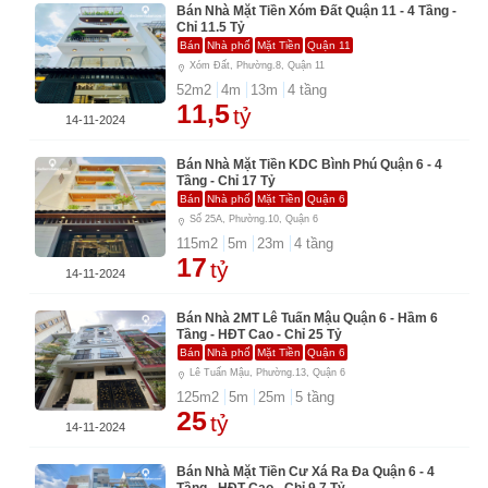
Bán Nhà Mặt Tiền Xóm Đất Quận 11 - 4 Tầng -
Chỉ 11.5 Tỷ
Bán
Nhà phố
Mặt Tiền
Quận 11
Xóm Đất, Phường.8, Quận 11
52
m2
4
m
13
m
4
tầng
11,5
tỷ
14-11-2024
Bán Nhà Mặt Tiền KDC Bình Phú Quận 6 - 4
Tầng - Chỉ 17 Tỷ
Bán
Nhà phố
Mặt Tiền
Quận 6
Số 25A, Phường.10, Quận 6
115
m2
5
m
23
m
4
tầng
17
tỷ
14-11-2024
Bán Nhà 2MT Lê Tuấn Mậu Quận 6 - Hầm 6
Tầng - HĐT Cao - Chỉ 25 Tỷ
Bán
Nhà phố
Mặt Tiền
Quận 6
Lê Tuấn Mậu, Phường.13, Quận 6
125
m2
5
m
25
m
5
tầng
25
tỷ
14-11-2024
Bán Nhà Mặt Tiền Cư Xá Ra Đa Quận 6 - 4