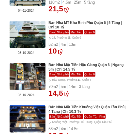
110
m2
4.5
m
25
m
5
tầng
21,5
tỷ
04-11-2024
Bán Nhà MT Khu Bình Phú Quận 6 | 5 Tầng |
Chỉ 10 Tỷ
Bán
Nhà phố
Mặt Tiền
Quận 6
14, Phường.11, Quận 6
52
m2
4
m
13
m
10
tỷ
03-10-2024
Bán Nhà Mặt Tiền Hậu Giang Quận 6 | Ngang
5m | Chỉ 14.5 Tỷ
Bán
Nhà phố
Mặt Tiền
Quận 6
Hậu Giang, Phường.11, Quận 6
70
m2
5
m
14
m
3
tầng
14,5
tỷ
03-10-2024
Bán Nhà Mặt Tiền Khuông Việt Quận Tân Phú |
4 Tầng | Chỉ 10.3 Tỷ
Bán
Nhà phố
Mặt Tiền
Quận Tân Phú
Khuông Việt, Phường.Phú Trung, Quận Tân Phú
58
m2
4
m
14.5
m