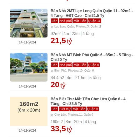
Bán Nhà 2MT Lạc Long Quân Quận 11 - 92m2 -
4 Tầng - HĐT Cao - Chỉ 21.5 Tỷ
Bán
Nhà phố
Mặt Tiền
Quận 11
Lạc Long Quân, Phường.5, Quận 11
92
m2
4
m
23
m
4
tầng
21,5
tỷ
14-11-2024
Bán Nhà MT Bình Phú Quận 6 - 85m2 - 5 Tầng -
Chỉ 20 Tỷ
Bán
Nhà phố
Mặt Tiền
Quận 6
Bình Phú, Phường.10, Quận 6
84.4
m2
4
m
21.5
m
5
tầng
20
tỷ
14-11-2024
Bán Biệt Thự Mặt Tiền Chợ Lớn Quận 6 - 4
160m2
Tầng - Chỉ 33.5 Tỷ
Bán
Biệt thự
Mặt Tiền
Quận 6
(8m x 20m)
Chợ Lớn, Phường.11, Quận 6
160
m2
8
m
20
m
4
tầng
33,5
tỷ
14-11-2024