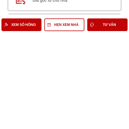
Giá gốc từ chủ nhà
HỖ TRỢ 24/7
XEM SỔ HỒNG
HẸN XEM NHÀ
TƯ VẤN
Tư vấn, xem nhà
HỒ SƠ PHÁP LÝ
BAO GỒM
Giấy chứng nhận quyền sử dụng đất, quyền sở hữu
nhà ở và tài sản khác gắn liền với đất
Tờ khai/Thông báo nộp lệ phí trước bạ, nhà, đất
Chứng chỉ quy hoạch
Văn bản liên quan khác