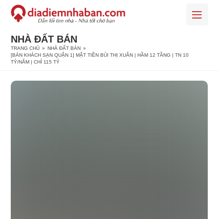
NHÀ ĐẤT BÁN
TRANG CHỦ
»
NHÀ ĐẤT BÁN
»
[BÁN KHÁCH SẠN QUẬN 1] MẶT TIỀN BÙI THỊ XUÂN | HẦM 12 TẦNG | TN 10
TỶ/NĂM | CHỈ 115 TỶ