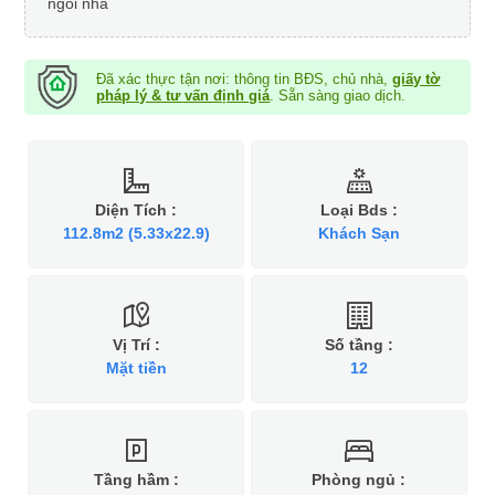
ngôi nhà
Đã xác thực tận nơi: thông tin BĐS, chủ nhà,
giấy tờ
pháp lý & tư vấn định giá
. Sẵn sàng giao dịch.
Diện Tích :
Loại Bds :
112.8m2 (5.33x22.9)
Khách Sạn
Vị Trí :
Số tầng :
Mặt tiền
12
Tầng hầm :
Phòng ngủ :