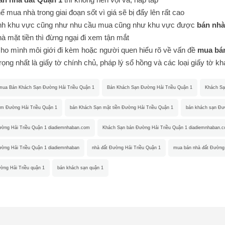
 mua nhà trong giai đoạn sốt vì giá sẽ bị đẩy lên rất cao
nh khu vực cũng như nhu cầu mua cũng như khu vực được
bán nhà
à mặt tiền thì đừng ngại đi xem tận mắt
ho mình môi giới đi kèm hoặc người quen hiểu rõ về vấn đề
mua bán
ọng nhất là giấy tờ chính chủ, pháp lý sổ hồng và các loại giấy tờ k
mua Bán Khách Sạn Đường Hải Triều Quận 1
Bán Khách Sạn Đường Hải Triều Quận 1
Khách Sạ
m Đường Hải Triều Quận 1
bán Khách Sạn mặt tiền Đường Hải Triều Quận 1
bán khách sạn Đư
ờng Hải Triều Quận 1 diadiemnhaban.com
Khách Sạn bán Đường Hải Triều Quận 1 diadiemnhaban.
ờng Hải Triều Quận 1 diadiemnhaban
nhà đất Đường Hải Triều Quận 1
mua bán nhà đất Đường 
ờng Hải Triều quận 1
bán khách sạn quận 1