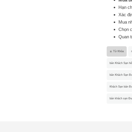
Hạn chế
Xác đị
Mua nh
Chọn c
Quan tr
Từ Khóa
bán Khách Sạn hẻ
bán Khách Sạn Đư
Khách Sạn bán Đư
bán khách sạn Đư