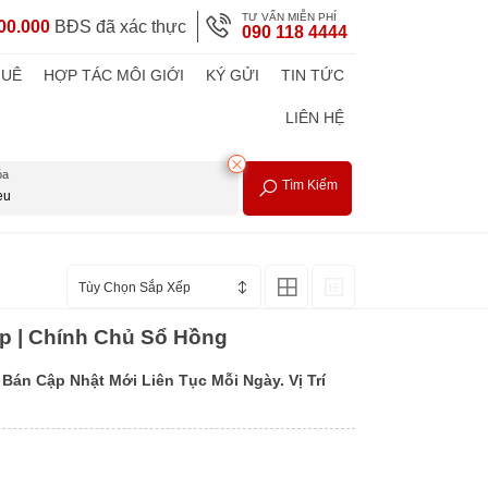
TƯ VẤN MIỄN PHÍ
00.000
BĐS đã xác thực
090 118 4444
HUÊ
HỢP TÁC MÔI GIỚI
KÝ GỬI
TIN TỨC
LIÊN HỆ
óa
Tìm Kiếm
Tùy Chọn Sắp Xếp
ẹp | Chính Chủ Sổ Hồng
Bán Cập Nhật Mới Liên Tục Mỗi Ngày. Vị Trí