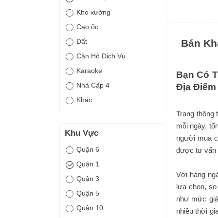
Kho xưởng
Cao ốc
Đất
Bán Khá
Căn Hộ Dịch Vụ
Karaoke
Bạn Có T
Nhà Cấp 4
Địa Điểm
Khác
Trang thông 
mỗi ngày, tổ
Khu Vực
người mua có
Quận 6
được tư vấn 
Quận 1
Với hàng ngà
Quận 3
lựa chọn, so
Quận 5
như mức giá,
Quận 10
nhiều thời gi