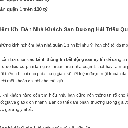
án quận 1 trên 100 tỷ
iệm Khi Bán Nhà Khách Sạn Đường Hải Triều Qu
 những kinh nghiệm
bán nhà quận 1
sinh lời như ý, hạn chế tối đa mọi
n cần lựa chọn các
kênh thông tin bất động sản uy tín
để đăng tin
 rõ đó liệu có phải là người muốn mua nhà quận 1 thật hay là môi
ất thêm chi phí cho phía trung gian, sẽ tiết kiệm được một khoản đ
chi một khoản chi phí cho môi giới.
 khi khách hàng đến tìm hiểu nhà, bạn cũng nên thông tin rõ cho khác
t giá và giao dịch nhanh. Bạn có thể đàm phán, thương lượng giá 
c giá ưng ý nhất.
án nhà đất Quận 1
thì không nên vội vã, hấp tấp