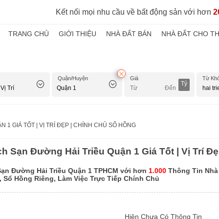
Kết nối mọi nhu cầu về bất động sản với hơn
2
TRANG CHỦ
GIỚI THIỆU
NHÀ ĐẤT BÁN
NHÀ ĐẤT CHO T
Quận/Huyện
Giá
Từ Kh
Tỷ
 1 GIÁ TỐT | VỊ TRÍ ĐẸP | CHÍNH CHỦ SỔ HỒNG
h Sạn Đường Hải Triều Quận 1 Giá Tốt | Vị Trí Đ
ạn Đường Hải Triều Quận 1 TPHCM với hơn
1.000
Thông Tin Nhà 
t, Sổ Hồng Riêng, Làm Việc Trực Tiếp Chính Chủ
Hiện Chưa Có Thông Tin