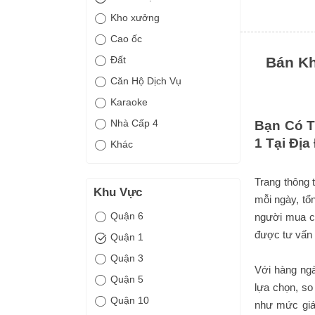
Kho xưởng
Cao ốc
Đất
Bán Kh
Căn Hộ Dịch Vụ
Karaoke
Nhà Cấp 4
Bạn Có 
1 Tại Đị
Khác
Trang thông 
Khu Vực
mỗi ngày, tổ
Quận 6
người mua có
được tư vấn 
Quận 1
Quận 3
Với hàng ngà
Quận 5
lựa chọn, so
Quận 10
như mức giá,