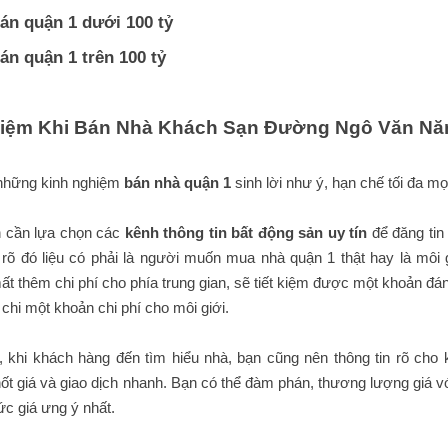
án quận 1 dưới 100 tỷ
án quận 1 trên 100 tỷ
iệm Khi Bán Nhà Khách Sạn Đường Ngô Văn Nă
 những kinh nghiệm
bán nhà quận 1
sinh lời như ý, hạn chế tối đa mọi
n cần lựa chọn các
kênh thông tin bất động sản uy tín
để đăng tin
 rõ đó liệu có phải là người muốn mua nhà quận 1 thật hay là môi
ất thêm chi phí cho phía trung gian, sẽ tiết kiệm được một khoản đ
chi một khoản chi phí cho môi giới.
 khi khách hàng đến tìm hiểu nhà, bạn cũng nên thông tin rõ cho khác
t giá và giao dịch nhanh. Bạn có thể đàm phán, thương lượng giá 
c giá ưng ý nhất.