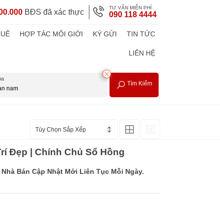
TƯ VẤN MIỄN PHÍ
00.000
BĐS đã xác thực
090 118 4444
HUÊ
HỢP TÁC MÔI GIỚI
KÝ GỬI
TIN TỨC
LIÊN HỆ
óa
Tìm Kiếm
Tùy Chọn Sắp Xếp
rí Đẹp | Chính Chủ Sổ Hồng
Nhà Bán Cập Nhật Mới Liên Tục Mỗi Ngày.