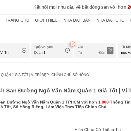
Kết nối mọi nhu cầu về bất động sản với hơn
2
TRANG CHỦ
GIỚI THIỆU
NHÀ ĐẤT BÁN
NHÀ ĐẤT CHO T
Quận/Huyện
Giá
Từ Kh
Tỷ
UẬN 1 GIÁ TỐT | VỊ TRÍ ĐẸP | CHÍNH CHỦ SỔ HỒNG
h Sạn Đường Ngô Văn Năm Quận 1 Giá Tốt | Vị T
Sạn Đường Ngô Văn Năm Quận 1 TPHCM với hơn
1.000
Thông Tin 
Giá Tốt, Sổ Hồng Riêng, Làm Việc Trực Tiếp Chính Chủ
Hiện Chưa Có Thông Tin