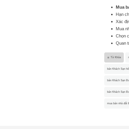
Mua b
Hạn chế
Xác đị
Mua nh
Chọn c
Quan tr
Từ Khóa
bán Khách Sạn h
bán Khách Sạn Đ
bán Khách Sạn Đ
mua bán nhà đất