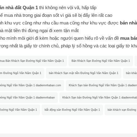
án nhà đất Quận 1
thì không nên vội vã, hấp tấp
 mua nhà trong giai đoạn sốt vì giá sẽ bị đẩy lên rất cao
nh khu vực cũng như nhu cầu mua cũng như khu vực được
bán nhà
à mặt tiền thì đừng ngại đi xem tận mắt
ho mình môi giới đi kèm hoặc người quen hiểu rõ về vấn đề
mua bán
ọng nhất là giấy tờ chính chủ, pháp lý sổ hồng và các loại giấy tờ k
mua Bán Khách Sạn Đường Ngô Văn Năm Quận 1
Bán Khách Sạn Đường Ngô Văn Năm Quận 1
ẻm Đường Ngô Văn Năm Quận 1
bán Khách Sạn mặt tiền Đường Ngô Văn Năm Quận 1
bán khá
ường Ngô Văn Năm Quận 1 diadiemnhaban.com
Khách Sạn bán Đường Ngô Văn Năm Quận 1 diadie
ường Ngô Văn Năm Quận 1 diadiemnhaban
Khách Sạn bán Đường Ngô Văn Năm Quận 1 diadiemnha
 Đường Ngô Văn Năm Quận 1
bất động sản Đường Ngô Văn Năm Quận 1
bán khách sạn Đường