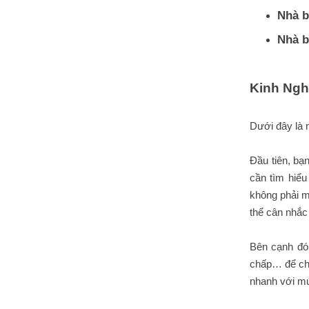
Nhà b
Nhà b
Kinh Ngh
Dưới đây là
Đầu tiên, bạ
cần tìm hiểu
không phải m
thể cân nhắc 
Bên cạnh đó,
chấp… để chố
nhanh với mứ