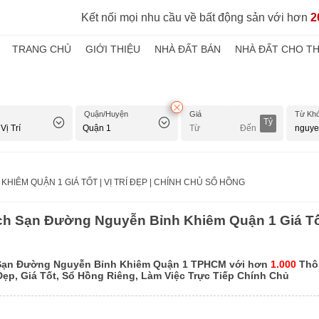
Kết nối mọi nhu cầu về bất động sản với hơn
2
TRANG CHỦ
GIỚI THIỆU
NHÀ ĐẤT BÁN
NHÀ ĐẤT CHO T
Quận/Huyện
Giá
Từ Kh
Tỷ
HIÊM QUẬN 1 GIÁ TỐT | VỊ TRÍ ĐẸP | CHÍNH CHỦ SỔ HỒNG
h Sạn Đường Nguyễn Bỉnh Khiêm Quận 1 Giá Tốt |
Sạn Đường Nguyễn Bỉnh Khiêm Quận 1 TPHCM với hơn
1.000
Thôn
 Đẹp, Giá Tốt, Sổ Hồng Riêng, Làm Việc Trực Tiếp Chính Chủ