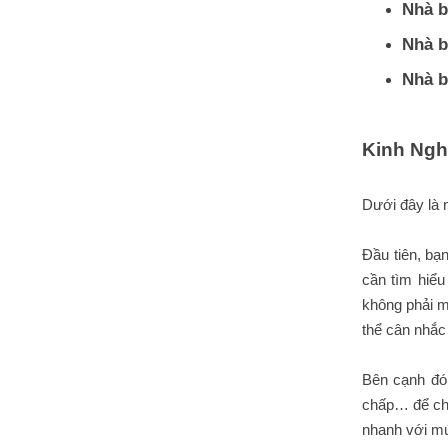
Nhà b
Nhà b
Nhà b
Kinh Ngh
Dưới đây là
Đầu tiên, bạ
cần tìm hiểu
không phải m
thể cân nhắc 
Bên cạnh đó,
chấp… để chố
nhanh với mứ