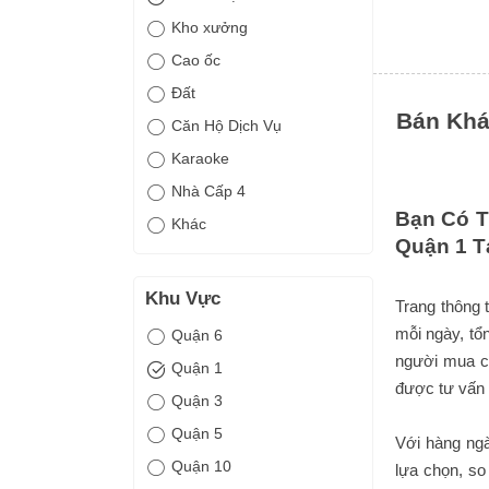
Kho xưởng
Cao ốc
Đất
Bán Khá
Căn Hộ Dịch Vụ
Karaoke
Nhà Cấp 4
Bạn Có T
Khác
Quận 1 T
Khu Vực
Trang thông 
mỗi ngày, tổ
Quận 6
người mua có
Quận 1
được tư vấn 
Quận 3
Quận 5
Với hàng ngà
Quận 10
lựa chọn, so