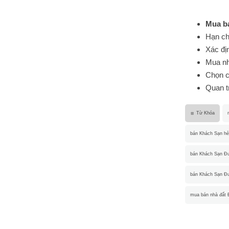
Mua b
Hạn chế
Xác đị
Mua nh
Chọn c
Quan tr
Từ Khóa
bán Khách Sạn h
bán Khách Sạn Đ
bán Khách Sạn Đ
mua bán nhà đất