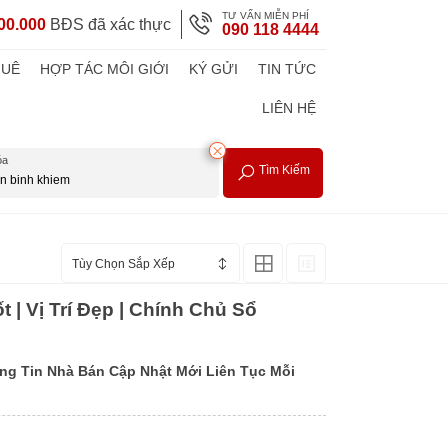
TƯ VẤN MIỄN PHÍ
00.000
BĐS đã xác thực
090 118 4444
HUÊ
HỢP TÁC MÔI GIỚI
KÝ GỬI
TIN TỨC
LIÊN HỆ
óa
Tìm Kiếm
Tùy Chọn Sắp Xếp
 Vị Trí Đẹp | Chính Chủ Sổ
g Tin Nhà Bán Cập Nhật Mới Liên Tục Mỗi