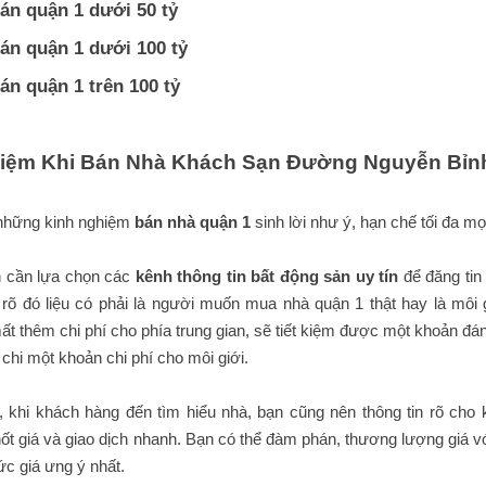
án quận 1 dưới 50 tỷ
án quận 1 dưới 100 tỷ
án quận 1 trên 100 tỷ
iệm Khi Bán Nhà Khách Sạn Đường Nguyễn Bỉn
 những kinh nghiệm
bán nhà quận 1
sinh lời như ý, hạn chế tối đa mọi
n cần lựa chọn các
kênh thông tin bất động sản uy tín
để đăng tin
 rõ đó liệu có phải là người muốn mua nhà quận 1 thật hay là môi
ất thêm chi phí cho phía trung gian, sẽ tiết kiệm được một khoản đ
chi một khoản chi phí cho môi giới.
 khi khách hàng đến tìm hiểu nhà, bạn cũng nên thông tin rõ cho khác
t giá và giao dịch nhanh. Bạn có thể đàm phán, thương lượng giá 
c giá ưng ý nhất.