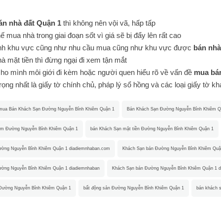
án nhà đất Quận 1
thì không nên vội vã, hấp tấp
 mua nhà trong giai đoạn sốt vì giá sẽ bị đẩy lên rất cao
nh khu vực cũng như nhu cầu mua cũng như khu vực được
bán nhà
à mặt tiền thì đừng ngại đi xem tận mắt
ho mình môi giới đi kèm hoặc người quen hiểu rõ về vấn đề
mua bán
ọng nhất là giấy tờ chính chủ, pháp lý sổ hồng và các loại giấy tờ k
mua Bán Khách Sạn Đường Nguyễn Bỉnh Khiêm Quận 1
Bán Khách Sạn Đường Nguyễn Bỉnh Khiêm Q
ẻm Đường Nguyễn Bỉnh Khiêm Quận 1
bán Khách Sạn mặt tiền Đường Nguyễn Bỉnh Khiêm Quận 1
ường Nguyễn Bỉnh Khiêm Quận 1 diadiemnhaban.com
Khách Sạn bán Đường Nguyễn Bỉnh Khiêm Quậ
ường Nguyễn Bỉnh Khiêm Quận 1 diadiemnhaban
Khách Sạn bán Đường Nguyễn Bỉnh Khiêm Quận 1 d
 Đường Nguyễn Bỉnh Khiêm Quận 1
bất động sản Đường Nguyễn Bỉnh Khiêm Quận 1
bán khách 