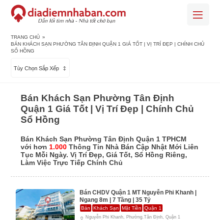
TRANG CHỦ
»
BÁN KHÁCH SẠN PHƯỜNG TÂN ĐỊNH QUẬN 1 GIÁ TỐT | VỊ TRÍ ĐẸP | CHÍNH CHỦ
SỔ HỒNG
Tùy Chọn Sắp Xếp
Bán Khách Sạn Phường Tân Định
Quận 1 Giá Tốt | Vị Trí Đẹp | Chính Chủ
Sổ Hồng
Bán Khách Sạn Phường Tân Định Quận 1 TPHCM
với hơn
1.000
Thông Tin Nhà Bán Cập Nhật Mới Liên
Tục Mỗi Ngày. Vị Trí Đẹp, Giá Tốt, Sổ Hồng Riêng,
Làm Việc Trực Tiếp Chính Chủ
Bán CHDV Quận 1 MT Nguyễn Phi Khanh |
Ngang 8m | 7 Tầng | 35 Tỷ
Bán
Khách Sạn
Mặt Tiền
Quận 1
Nguyễn Phi Khanh, Phường.Tân Định, Quận 1