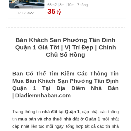
65
m2
8
m
10
m
7
tầng
35
tỷ
17-12-2022
Bán Khách Sạn Phường Tân Định
Quận 1 Giá Tốt | Vị Trí Đẹp | Chính
Chủ Sổ Hồng
Bạn Có Thể Tìm Kiếm Các Thông Tin
Mua Bán Khách Sạn Phường Tân Định
Quận 1 Tại Địa Điểm Nhà Bán
|
Diadiemnhaban.com
Trang thông tin
nhà đất tại Quận 1
, cập nhật các thông
tin
mua bán và cho thuê nhà đất ở Quận 1
mới nhất
cập nhật liên tục mỗi ngày, tổng hợp tất cả các tin nhà