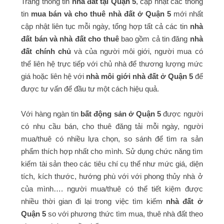
Trang thông tin
nhà đất tại Quận 5
, cập nhật các thông
tin
mua bán và cho thuê nhà đất ở Quận 5
mới nhất
cập nhật liên tục mỗi ngày, tổng hợp tất cả các tin
nhà
đất bán và nhà đất cho thuê
bao gồm cả tin đăng
nhà
đất chính chủ
và của người môi giới, người mua có
thể liên hệ trực tiếp với chủ nhà để thương lượng mức
giá hoặc liên hệ với
nhà môi giới nhà đất ở Quận 5
để
được tư vấn để đầu tư một cách hiệu quả.
Với hàng ngàn tin
bất động sản ở Quận 5
được người
có nhu cầu bán, cho thuê đăng tải mỗi ngày, người
mua/thuê có nhiều lựa chọn, so sánh để tìm ra sản
phẩm thích hợp nhất cho mình. Sử dụng chức năng tìm
kiếm tài sản theo các tiêu chí cụ thể như mức giá, diện
tích, kích thước, hướng phù với với phong thủy nhà ở
của mình…. người mua/thuê có thể tiết kiệm được
nhiều thời gian đi lại trong việc tìm kiếm
nhà đất ở
Quận 5
so với phương thức tìm mua, thuê nhà đất theo