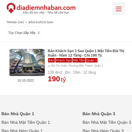
TRANG CHỦ
»
BÁN KHÁCH SẠN
Tùy Chọn Sắp Xếp
Bán Khách Sạn 3 Sao Quận 1 Mặt Tiền Bùi Thị
Xuân - Hầm 12 Tầng - Chỉ 190 Tỷ
Bán
Khách Sạn
Mặt Tiền
Quận 1
Bùi Thị Xuân, Phường.Bến Thành, Quận 1
139.4
m2
8
m
19
m
12
tầng
190
tỷ
10-10-2022
Bán Nhà Quận 1
Bán Nhà Quận 3
Bán Nhà Mặt Tiền Quận 1
Bán Nhà Mặt Tiền Quận 3
Bán Nhà Hẻm Quận 1
Bán Nhà Hẻm Quận 3