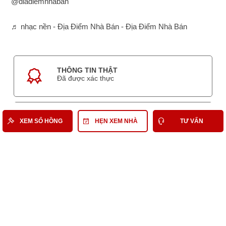
@diadiemnhaban
♬ nhạc nền - Địa Điểm Nhà Bán - Địa Điểm Nhà Bán
THÔNG TIN THẬT
Đã được xác thực
GIÁ THẬT
XEM SỔ HỒNG
HẸN XEM NHÀ
TƯ VẤN
Giá gốc từ chủ nhà
HỖ TRỢ 24/7
Tư vấn, xem nhà
HỒ SƠ PHÁP LÝ