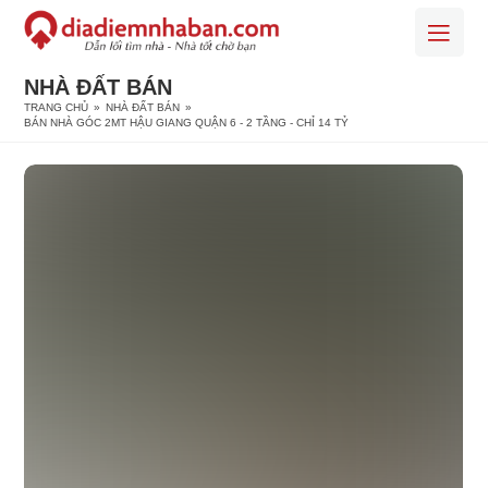
NHÀ ĐẤT BÁN
TRANG CHỦ
»
NHÀ ĐẤT BÁN
»
BÁN NHÀ GÓC 2MT HẬU GIANG QUẬN 6 - 2 TẦNG - CHỈ 14 TỶ