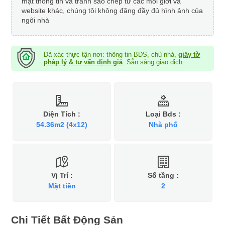
mật thông tin và tránh sao chép từ các môi giới và
website khác, chúng tôi không đăng đầy đủ hình ảnh của
ngôi nhà
Đã xác thực tận nơi: thông tin BĐS, chủ nhà,
giấy tờ
pháp lý & tư vấn định giá
. Sẵn sàng giao dịch.
Diện Tích :
Loại Bds :
54.36m2 (4x12)
Nhà phố
Vị Trí :
Số tầng :
Mặt tiền
2
Chi Tiết Bất Động Sản