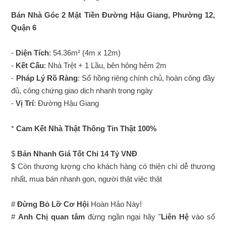
Bán Nhà Góc 2 Mặt Tiền Đường Hậu Giang, Phường 12,
Quận 6
-
Diện Tích
: 54.36m² (4m x 12m)
-
Kết Cấu
: Nhà Trệt + 1 Lầu, bên hông hẻm 2m
-
Pháp Lý Rõ Ràng
: Sổ hồng riêng chính chủ, hoàn công đầy
đủ, công chứng giao dịch nhanh trong ngày
-
Vị Trí
: Đường Hậu Giang
*
Cam Kết Nhà Thật Thông Tin Thật 100%
$
Bán Nhanh Giá Tốt Chỉ 14 Tỷ VNĐ
$ Còn thương lượng cho khách hàng có thiện chí dễ thương
nhất, mua bán nhanh gọn, người thật việc thật
#
Đừng Bỏ Lỡ Cơ Hội
Hoàn Hảo Này!
#
Anh Chị quan tâm
đừng ngần ngại hãy "
Liên Hệ
vào số