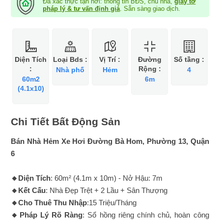
Đã xác thực tận nơi: thông tin BĐS, chủ nhà,
giấy tờ
pháp lý & tư vấn định giá
. Sẵn sàng giao dịch.
Diện Tích
Loại Bds :
Vị Trí :
Đường
Số tầng :
:
Rộng :
Nhà phố
Hẻm
4
60m2
6m
(4.1x10)
Chi Tiết Bất Động Sản
Bán Nhà Hẻm Xe Hơi Đường Bà Hom, Phường 13, Quận
6
🔸Diện Tích
: 60m² (4.1m x 10m) - Nở Hậu: 7m
🔸Kết Cấu
: Nhà Đẹp Trệt + 2 Lầu + Sân Thượng
🔸Cho Thuê Thu Nhập
:15 Triệu/Tháng
🔸Pháp Lý Rõ Ràng
: Sổ hồng riêng chính chủ, hoàn công