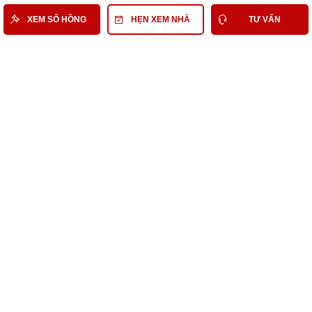
XEM SỔ HỒNG
HẸN XEM NHÀ
TƯ VẤN
Có thể bạn quan tâm
Nhà Đất Bán Quận 6
Bán Nhà phố Quận 6
Bán Nhà phố Quận 6 tầm 6,6 Tỷ
Bán Nhà phố tầm 6,6 Tỷ
Nhà Đất Bán Hẻm tầm 6,6 Tỷ
Nhà Đất Bán đường Bà Hom Quận 6
Bất Động Sản Tương Tự