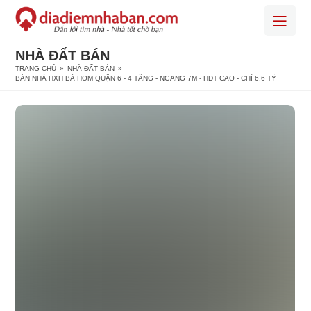
NHÀ ĐẤT BÁN
TRANG CHỦ
»
NHÀ ĐẤT BÁN
»
BÁN NHÀ HXH BÀ HOM QUẬN 6 - 4 TẦNG - NGANG 7M - HĐT CAO - CHỈ 6,6 TỶ