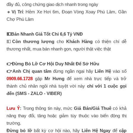
đầy đủ, công chứng giao dịch nhanh trong ngày
🔸
Vị Trí
: Hẻm Xe Hơi 6m, Đoạn Vòng Xoay Phú Lâm, Gần
Chợ Phú Lâm
💵Bán Nhanh Giá Tốt Chỉ 6,6 Tỷ VNĐ
💵
Còn thương lượng
cho
Khách Hàng
có thiện chí dễ
thương nhất, mua bán nhanh gọn, người thật việc thật
👉Đừng Bỏ Lỡ Cơ Hội Duy Nhất Để Sở Hữu
👉Anh Chị quan tâm
đừng ngần ngại hãy
Liên Hệ
vào số
0909.66.1728
gặp
Mr Hưng
để xem nhà trực tiếp và trở
thành chủ nhân ngôi nhà tuyệt vời này
chỉ với 1 cuộc gọi
đến
(SMS - ZALO - VIBER)
Lưu Ý
:
Trong thông tin này, mức
Giá Bán/Giá Thuê
có khả
năng thay đổi, tăng hoặc giảm tùy thuộc vào biến động thị
trường.
Đừng bỏ lỡ
bất kỳ cơ hội nào, hãy
Liên Hệ Ngay
để
cập