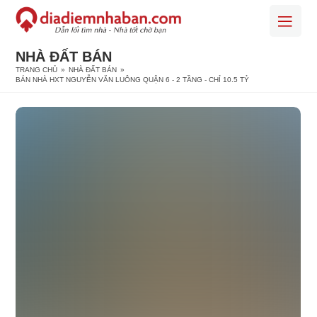
NHÀ ĐẤT BÁN
TRANG CHỦ
»
NHÀ ĐẤT BÁN
»
BÁN NHÀ HXT NGUYỄN VĂN LUÔNG QUẬN 6 - 2 TẦNG - CHỈ 10.5 TỶ