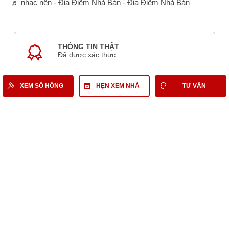
♬ nhạc nền - Địa Điểm Nhà Bán - Địa Điểm Nhà Bán
THÔNG TIN THẬT
Đã được xác thực
XEM SỔ HỒNG
HẸN XEM NHÀ
TƯ VẤN
GIÁ THẬT
Giá gốc từ chủ nhà
HỖ TRỢ 24/7
Tư vấn, xem nhà
HỒ SƠ PHÁP LÝ
BAO GỒM