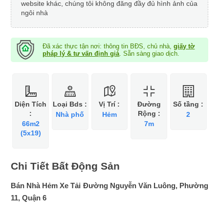
website khác, chúng tôi không đăng đầy đủ hình ảnh của
ngôi nhà
Đã xác thực tận nơi: thông tin BĐS, chủ nhà,
giấy tờ
pháp lý & tư vấn định giá
. Sẵn sàng giao dịch.
Diện Tích
Loại Bds :
Vị Trí :
Đường
Số tầng :
:
Rộng :
Nhà phố
Hẻm
2
66m2
7m
(5x19)
Chi Tiết Bất Động Sản
Bán Nhà Hẻm Xe Tải Đường Nguyễn Văn Luông, Phường
11, Quận 6