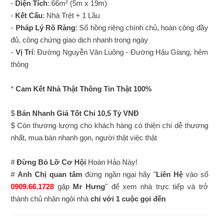
-
Diện Tích
: 66m² (5m x 19m)
-
Kết Cấu
: Nhà Trệt + 1 Lầu
-
Pháp Lý Rõ Ràng
: Sổ hồng riêng chính chủ, hoàn công đầy
đủ, công chứng giao dịch nhanh trong ngày
-
Vị Trí
: Đường Nguyễn Văn Luông - Đường Hậu Giang, hẻm
thông
*
Cam Kết Nhà Thật Thông Tin Thật 100%
$
Bán Nhanh Giá Tốt Chỉ 10,5 Tỷ VNĐ
$ Còn thương lượng cho khách hàng có thiện chí dễ thương
nhất, mua bán nhanh gọn, người thật việc thật
#
Đừng Bỏ Lỡ Cơ Hội
Hoàn Hảo Này!
#
Anh Chị quan tâm
đừng ngần ngại hãy "
Liên Hệ
vào số
0909.66.1728
gặp
Mr Hưng
" để xem nhà trực tiếp và trở
thành chủ nhân ngôi nhà
chỉ với 1 cuộc gọi đến