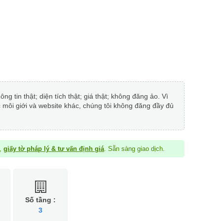
 tin thật; diện tích thật; giá thật; không đăng ảo. Vì
c môi giới và website khác, chúng tôi không đăng đầy đủ
à,
giấy tờ pháp lý & tư vấn định giá
. Sẵn sàng giao dịch.
Số tầng :
3