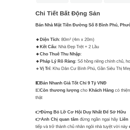
Chi Tiết Bất Động Sản
Bán Nhà Mặt Tiền Đường Số 8 Bình Phú, Phư
🔸Diện Tích
: 80m² (4m x 20m)
🔸Kết Cấu
: Nhà Đẹp Trệt + 2 Lầu
🔸Cho Thuê Thu Nhập
:
🔸Pháp Lý Rõ Ràng
: Sổ hồng riêng chính chủ, 
🔸
Vị Trí
: Khu Dân Cư Bình Phú, Gần Siêu Thị M
💵Bán Nhanh Giá Tốt Chỉ 9 Tỷ VNĐ
💵
Còn thương lượng
cho
Khách Hàng
có thiện
thật
👉Đừng Bỏ Lỡ Cơ Hội Duy Nhất Để Sở Hữu
👉Anh Chị quan tâm
đừng ngần ngại hãy
Liên
tiếp và trở thành chủ nhân ngôi nhà tuyệt vời này