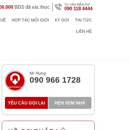
TƯ VẤN MIỄN PHÍ
00.000
BĐS đã xác thực
090 118 4444
HUÊ
HỢP TÁC MÔI GIỚI
KÝ GỬI
TIN TỨC
LIÊN HỆ
Mr Hưng
090 966 1728
YÊU CẦU GỌI LẠI
HẸN XEM NHÀ