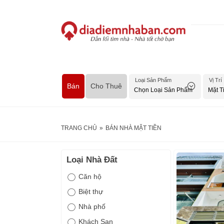
Loại Sản Phẩm
Vị Trí
Bán
Cho Thuê
TRANG CHỦ
»
BÁN NHÀ MẶT TIỀN
Loại Nhà Đất
Căn hộ
Biệt thự
Nhà phố
Khách Sạn