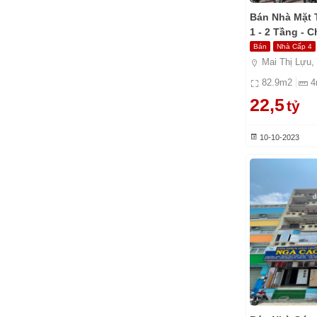
Bán Nhà Mặt 
1 - 2 Tầng - C
Bán
Nhà Cấp 4
Mai Thị Lựu,
82.9
m2
4
22,5
tỷ
10-10-2023