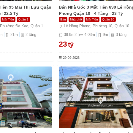
Tiền 95 Mai Thị Lựu Quận
Bán Nhà Góc 3 Mặt Tiền 690 Lê Hồn
hỉ 22.5 Tỷ
Phong Quận 10 - 4 Tầng - 23 Tỷ
Mặt Tiền
Quận 1
Bán
Nhà phố
Mặt Tiền
Quận 10
 Phường.Đa Kao, Quận 1
Lê Hồng Phong, Phường.10, Quận 10
m
21
m
2
tầng
38.9
m2
4.03
m
9
m
3
tầng
23
tỷ
29-09-2023