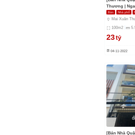
Thương | Ngan
Tỷ
Bán
Nhà phố
Mai Xuân Th
100
m2
5.
23
tỷ
04-11-2022
[Bán Nhà Quậ