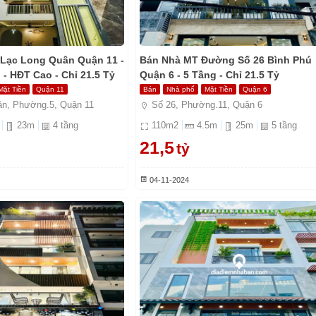
Lạc Long Quân Quận 11 -
Bán Nhà MT Đường Số 26 Bình Phú
 - HĐT Cao - Chỉ 21.5 Tỷ
Quận 6 - 5 Tầng - Chỉ 21.5 Tỷ
Mặt Tiền
Quận 11
Bán
Nhà phố
Mặt Tiền
Quận 6
n, Phường.5, Quận 11
Số 26, Phường.11, Quận 6
23
m
4
tầng
110
m2
4.5
m
25
m
5
tầng
21,5
tỷ
04-11-2024