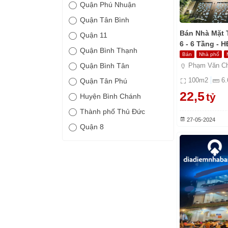
Quận Phú Nhuận
Quận Tân Bình
Bán Nhà Mặt 
Quận 11
6 - 6 Tầng - H
Quận Bình Thạnh
Bán
Nhà phố
Phạm Văn Ch
Quận Bình Tân
100
m2
6.
Quận Tân Phú
22,5
tỷ
Huyện Bình Chánh
Thành phố Thủ Đức
27-05-2024
Quận 8