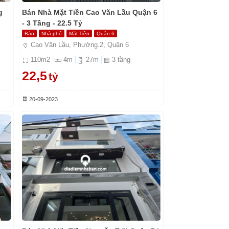
g
Bán Nhà Mặt Tiền Cao Văn Lầu Quận 6
- 3 Tầng - 22.5 Tỷ
Bán
Nhà phố
Mặt Tiền
Quận 6
Cao Văn Lầu, Phường.2, Quận 6
110
m2
4
m
27
m
3
tầng
22,5
tỷ
20-09-2023