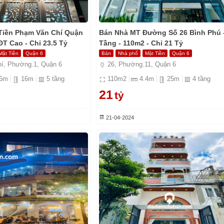
Tiền Phạm Văn Chí Quận
Bán Nhà MT Đường Số 26 Bình Phú -
ĐT Cao - Chỉ 23.5 Tỷ
Tầng - 110m2 - Chỉ 21 Tỷ
Mặt Tiền
Quận 6
Bán
Nhà phố
Mặt Tiền
Quận 6
í, Phường.1, Quận 6
26, Phường.11, Quận 6
6
m
16
m
5
tầng
110
m2
4.4
m
25
m
4
tầng
21
tỷ
21-04-2024