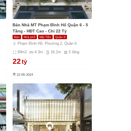
Bán Nhà MT Phạm Đình Hổ Quận 6 - 5
Tầng - HĐT Cao - Chỉ 22 Tỷ
Bán
Nhà phố
Mặt Tiền
Quận 6
Phạm Đình Hổ, Phường.2, Quận 6
69
m2
4.3
m
16.2
m
5
tầng
22
tỷ
22-05-2024