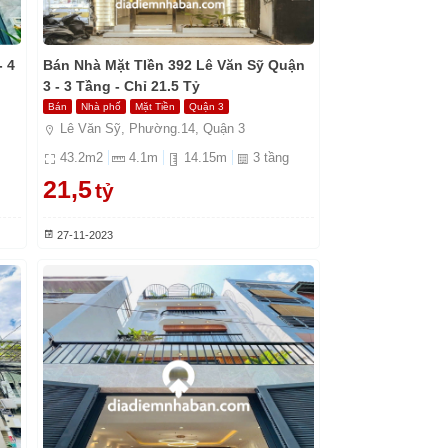
 4
Bán Nhà Mặt TIền 392 Lê Văn Sỹ Quận
3 - 3 Tầng - Chỉ 21.5 Tỷ
Bán
Nhà phố
Mặt Tiền
Quận 3
Lê Văn Sỹ, Phường.14, Quận 3
43.2
m2
4.1
m
14.15
m
3
tầng
21,5
tỷ
27-11-2023