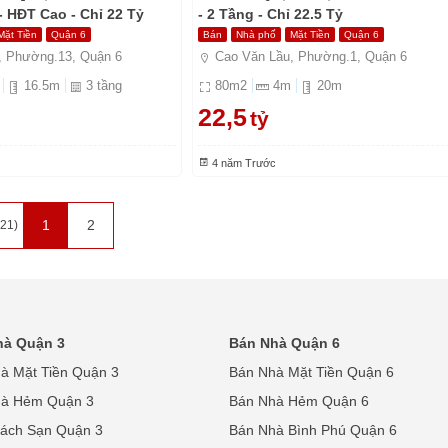
- HĐT Cao - Chỉ 22 Tỷ
- 2 Tầng - Chỉ 22.5 Tỷ
Mặt Tiền
Quận 6
Bán
Nhà phố
Mặt Tiền
Quận 6
 Phường.13, Quận 6
Cao Văn Lầu, Phường.1, Quận 6
16.5
m
3
tầng
80
m2
4
m
20
m
22,5
tỷ
4 năm Trước
1
2
(21)
hà Quận 3
Bán Nhà Quận 6
à Mặt Tiền Quận 3
Bán Nhà Mặt Tiền Quận 6
hà Hẻm Quận 3
Bán Nhà Hẻm Quận 6
ách Sạn Quận 3
Bán Nhà Bình Phú Quận 6