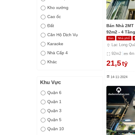
Kho xưởng
Cao ốc
Bán Nhà 2MT 
Đất
92m2 - 4 Tầng
Căn Hộ Dịch Vụ
Bán
Nhà phố
Karaoke
Lạc Long Quâ
Nhà Cấp 4
92
m2
4
m
21,5
Khác
tỷ
14-11-2024
Khu Vực
Quận 6
Quận 1
Quận 3
Quận 5
Quận 10