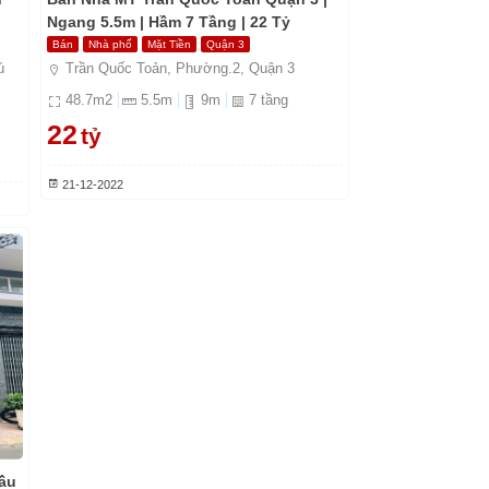
Ngang 5.5m | Hầm 7 Tầng | 22 Tỷ
Bán
Nhà phố
Mặt Tiền
Quận 3
ú
Trần Quốc Toản, Phường.2, Quận 3
48.7
m2
5.5
m
9
m
7
tầng
22
tỷ
21-12-2022
ầu