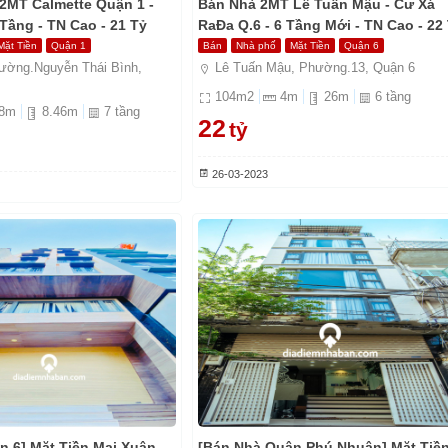
2MT Calmette Quận 1 -
Bán Nhà 2MT Lê Tuấn Mậu - Cư Xá
Tầng - TN Cao - 21 Tỷ
RaĐa Q.6 - 6 Tầng Mới - TN Cao - 22
Mặt Tiền
Quận 1
Bán
Nhà phố
Mặt Tiền
Quận 6
ường.Nguyễn Thái Bình,
Lê Tuấn Mậu, Phường.13, Quận 6
104
m2
4
m
26
m
6
tầng
8
m
8.46
m
7
tầng
22
tỷ
26-03-2023
n 6] Mặt Tiền Mai Xuân
[Bán Nhà Quận Phú Nhuận] Mặt Tiề