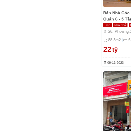
Bán Nhà Góc 
Quận 6 - 5 Tầ
Bán
Nhà phố
26, Phường.1
88.3
m2
6
22
tỷ
09-11-2023