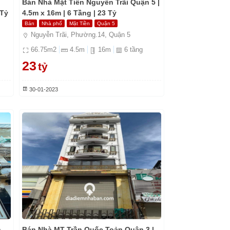
Bán Nhà Mặt Tiền Nguyễn Trãi Quận 5 |
 Tỷ
4.5m x 16m | 6 Tầng | 23 Tỷ
Bán
Nhà phố
Mặt Tiền
Quận 5
Nguyễn Trãi, Phường.14, Quận 5
66.75
m2
4.5
m
16
m
6
tầng
23
tỷ
30-01-2023
n
Bán Nhà MT Trần Quốc Toản Quận 3 |