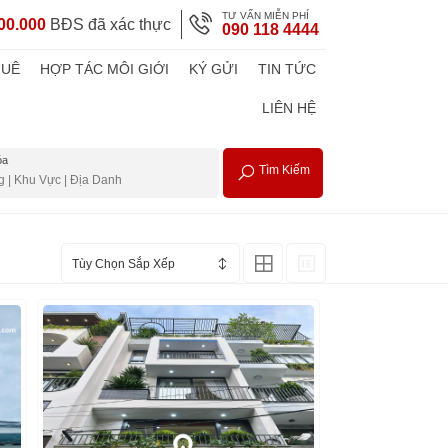
TƯ VẤN MIỄN PHÍ
00.000
BĐS đã xác thực
090 118 4444
HUÊ
HỢP TÁC MÔI GIỚI
KÝ GỬI
TIN TỨC
LIÊN HỆ
óa
Tìm Kiếm
Tùy Chọn Sắp Xếp