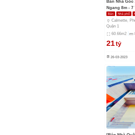
Bán Nhà Góc 
Ngang 8m - 7 
Bán
Nhà phố
Calmette, Ph
Quận 1
60.66
m2
21
tỷ
26-03-2023
[Bán Nhà Quậ