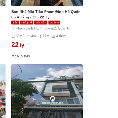
h
Bán Nhà Mặt Tiền Phạm Đình Hổ Quận
6 - 4 Tầng - Chỉ 22 Tỷ
Bán
Nhà phố
Mặt Tiền
Quận 6
Phạm Đình Hổ, Phường.2, Quận 6
68
m2
4
m
17
m
4
tầng
22
tỷ
27-10-2023