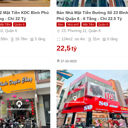
2 Mặt Tiền KDC Bình Phú
Bán Nhà Mặt Tiền Đường Số 23 Bìn
ng - Chỉ 22 Tỷ
Phú Quận 6 - 6 Tầng - Chỉ 22.5 Tỷ
Mặt Tiền
Quận 6
Bán
Nhà phố
Mặt Tiền
Quận 6
0, Quận 6
23, Phường.11, Quận 6
.58
m
19.78
m
5
tầng
124
m2
4
m
31
m
6
tầng
22,5
tỷ
27-10-2023