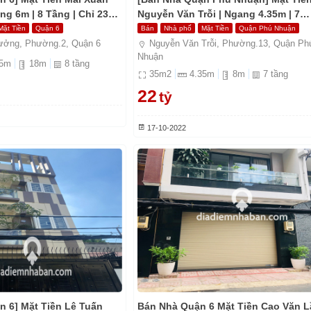
g 6m | 8 Tầng | Chỉ 23
Nguyễn Văn Trỗi | Ngang 4.35m | 7
Tầng | Chỉ 22 Tỷ
Mặt Tiền
Quận 6
Bán
Nhà phố
Mặt Tiền
Quận Phú Nhuận
ưởng, Phường.2, Quận 6
Nguyễn Văn Trỗi, Phường.13, Quận Ph
Nhuận
5
m
18
m
8
tầng
35
m2
4.35
m
8
m
7
tầng
22
tỷ
17-10-2022
n 6] Mặt Tiền Lê Tuấn
Bán Nhà Quận 6 Mặt Tiền Cao Văn L