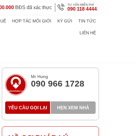
TƯ VẤN MIỄN PHÍ
00.000
BĐS đã xác thực
090 118 4444
HUÊ
HỢP TÁC MÔI GIỚI
KÝ GỬI
TIN TỨC
LIÊN HỆ
Mr Hưng
090 966 1728
YÊU CẦU GỌI LẠI
HẸN XEM NHÀ