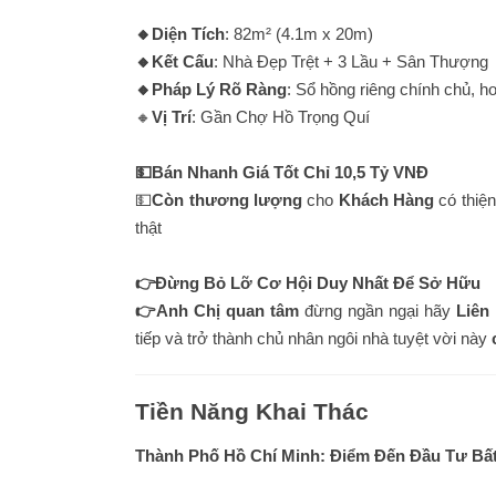
🔸Diện Tích
: 82m² (4.1m x 20m)
🔸Kết Cấu
: Nhà Đẹp Trệt + 3 Lầu + Sân Thượng
🔸Pháp Lý Rõ Ràng
: Sổ hồng riêng chính chủ, 
🔸
Vị Trí
: Gần Chợ Hồ Trọng Quí
💵Bán Nhanh Giá Tốt Chỉ 10,5 Tỷ VNĐ
💵
Còn thương lượng
cho
Khách Hàng
có thiện
thật
👉Đừng Bỏ Lỡ Cơ Hội Duy Nhất Để Sở Hữu
👉Anh Chị quan tâm
đừng ngần ngại hãy
Liên
tiếp và trở thành chủ nhân ngôi nhà tuyệt vời này
Tiền Năng Khai Thác
Thành Phố Hồ Chí Minh: Điểm Đến Đầu Tư Bất