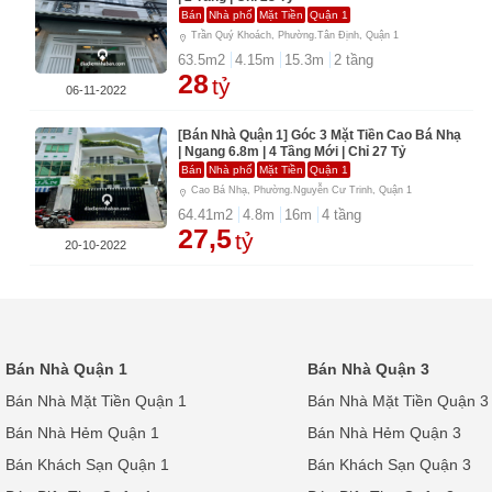
Bán
Nhà phố
Mặt Tiền
Quận 1
Trần Quý Khoách, Phường.Tân Định, Quận 1
63.5
m2
4.15
m
15.3
m
2
tầng
28
tỷ
06-11-2022
[Bán Nhà Quận 1] Góc 3 Mặt Tiền Cao Bá Nhạ
| Ngang 6.8m | 4 Tầng Mới | Chỉ 27 Tỷ
Bán
Nhà phố
Mặt Tiền
Quận 1
Cao Bá Nhạ, Phường.Nguyễn Cư Trinh, Quận 1
64.41
m2
4.8
m
16
m
4
tầng
27,5
tỷ
20-10-2022
Bán Nhà Quận 1
Bán Nhà Quận 3
Bán Nhà Mặt Tiền Quận 1
Bán Nhà Mặt Tiền Quận 3
Bán Nhà Hẻm Quận 1
Bán Nhà Hẻm Quận 3
Bán Khách Sạn Quận 1
Bán Khách Sạn Quận 3