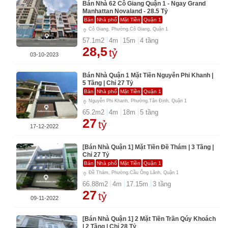
Bán Nhà 62 Cô Giang Quận 1 - Ngay Grand
Manhattan Novaland - 28.5 Tỷ
Bán
Nhà phố
Mặt Tiền
Quận 1
Cô Giang, Phường.Cô Giang, Quận 1
57.1
m2
4
m
15
m
4
tầng
28,5
tỷ
03-10-2023
Bán Nhà Quận 1 Mặt Tiền Nguyễn Phi Khanh |
5 Tầng | Chỉ 27 Tỷ
Bán
Nhà phố
Mặt Tiền
Quận 1
Nguyễn Phi Khanh, Phường.Tân Định, Quận 1
65.2
m2
4
m
18
m
5
tầng
27
tỷ
17-12-2022
[Bán Nhà Quận 1] Mặt Tiền Đề Thám | 3 Tầng |
Chỉ 27 Tỷ
Bán
Nhà phố
Mặt Tiền
Quận 1
Đề Thám, Phường.Cầu Ông Lãnh, Quận 1
66.88
m2
4
m
17.15
m
3
tầng
27
tỷ
09-11-2022
[Bán Nhà Quận 1] 2 Mặt Tiền Trần Qúy Khoách
| 2 Tầng | Chỉ 28 Tỷ