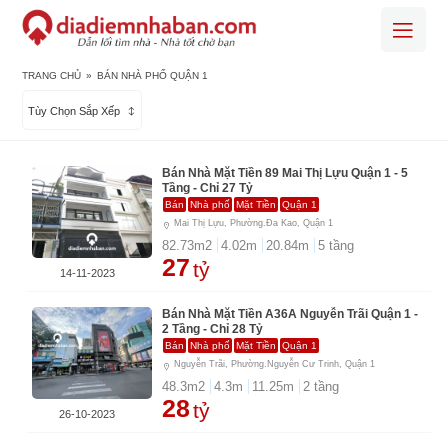
TRANG CHỦ
»
BÁN NHÀ PHỐ QUẬN 1
Tùy Chọn Sắp Xếp
Bán Nhà Mặt Tiền 89 Mai Thị Lựu Quận 1 - 5
Tầng - Chỉ 27 Tỷ
Bán
Nhà phố
Mặt Tiền
Quận 1
Mai Thị Lựu, Phường.Đa Kao, Quận 1
82.73
m2
4.02
m
20.84
m
5
tầng
27
tỷ
14-11-2023
Bán Nhà Mặt Tiền A36A Nguyễn Trãi Quận 1 -
2 Tầng - Chỉ 28 Tỷ
Bán
Nhà phố
Mặt Tiền
Quận 1
Nguyễn Trãi, Phường.Nguyễn Cư Trinh, Quận 1
48.3
m2
4.3
m
11.25
m
2
tầng
28
tỷ
26-10-2023