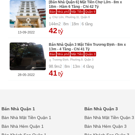
[Bán Nhà Quận 6] Mặt Tiền Chợ Lớn - 8m x
18m - Hầm 6 Tầng - Chỉ 42 Tỷ
Bán
Nhà phố
Mặt Tiền
Quận 6
Chợ Lớn, Phường.11, Quận 6
144
m2
8
m
18
m
6
tầng
42
tỷ
13-09-2022
Bán Nhà Quận 3 Mặt Tiền Trương Định - 8m x
13m - 4 Tầng - Chỉ 41 Tỷ
Bán
Nhà phố
Mặt Tiền
Quận 3
Trương Định, Phường.9, Quận 3
98.9
m2
8
m
13
m
4
tầng
41
tỷ
28-05-2022
Bán Nhà Quận 1
Bán Nhà Quận 3
Bán Nhà Mặt Tiền Quận 1
Bán Nhà Mặt Tiền Quận 3
Bán Nhà Hẻm Quận 1
Bán Nhà Hẻm Quận 3