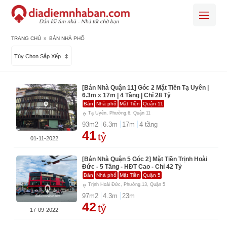
TRANG CHỦ
»
BÁN NHÀ PHỐ
Tùy Chọn Sắp Xếp
[Bán Nhà Quận 11] Góc 2 Mặt Tiền Tạ Uyên |
6.3m x 17m | 4 Tầng | Chỉ 28 Tỷ
Bán
Nhà phố
Mặt Tiền
Quận 11
Tạ Uyên, Phường.6, Quận 11
93
m2
6.3
m
17
m
4
tầng
41
tỷ
01-11-2022
[Bán Nhà Quận 5 Góc 2] Mặt Tiền Trịnh Hoài
Đức - 5 Tầng - HĐT Cao - Chỉ 42 Tỷ
Bán
Nhà phố
Mặt Tiền
Quận 5
Trịnh Hoài Đức, Phường.13, Quận 5
97
m2
4.3
m
23
m
42
tỷ
17-09-2022