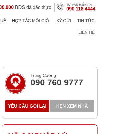
TƯ VẤN MIỄN PHÍ
00.000
BĐS đã xác thực
090 118 4444
HUÊ
HỢP TÁC MÔI GIỚI
KÝ GỬI
TIN TỨC
LIÊN HỆ
Trung Cường
090 760 9777
YÊU CẦU GỌI LẠI
HẸN XEM NHÀ