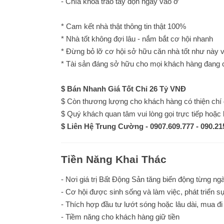
- Chìa khóa trao tay dọn ngay vào ở
* Cam kết nhà thật thông tin thật 100%
* Nhà tốt không đợi lâu - nắm bắt cơ hội nhanh
* Đừng bỏ lỡ cơ hội sở hữu căn nhà tốt như này 
* Tài sản đáng sở hữu cho mọi khách hàng đang
$ Bán Nhanh Giá Tốt Chỉ 26 Tỷ VNĐ
$ Còn thương lượng cho khách hàng có thiện chí 
$ Quý khách quan tâm vui lòng gọi trực tiếp hoặc 
$ Liên Hệ Trung Cường - 0907.609.777 - 090.21
Tiền Năng Khai Thác
- Nơi giá trị Bất Động Sản tăng biến động từng ng
- Cơ hội được sinh sống và làm việc, phát triển s
- Thích hợp đầu tư lướt sóng hoặc lâu dài, mua đi 
- Tiềm năng cho khách hàng giữ tiền