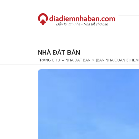
NHÀ ĐẤT BÁN
TRANG CHỦ
»
NHÀ ĐẤT BÁN
»
[BÁN NHÀ QUẬN 3] HẺM 