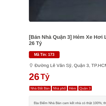
[Bán Nhà Quận 3] Hẻm Xe Hơi Lê
26 Tỷ
Mã Tin: 173
Đường Lê Văn Sỹ, Quận 3, TP.HC
26
Tỷ
Nhà Đất Bán
Nhà phố
Hẻm
Quận 3
Địa Điểm Nhà Bán cam kết nhà có thật 100%; thông