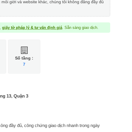
c môi giới và website khác, chúng tôi không đăng đầy đủ
à,
giấy tờ pháp lý & tư vấn định giá
. Sẵn sàng giao dịch.
Số tầng :
7
ng 13, Quận 3
 công đầy đủ, công chứng giao dịch nhanh trong ngày