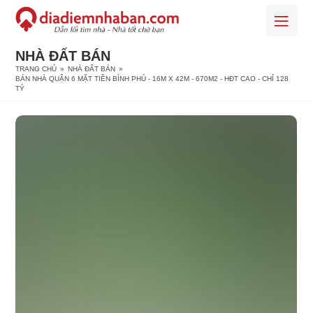
NHÀ ĐẤT BÁN
TRANG CHỦ
»
NHÀ ĐẤT BÁN
»
BÁN NHÀ QUẬN 6 MẶT TIỀN BÌNH PHÚ - 16M X 42M - 670M2 - HĐT CAO - CHỈ 128
TỶ