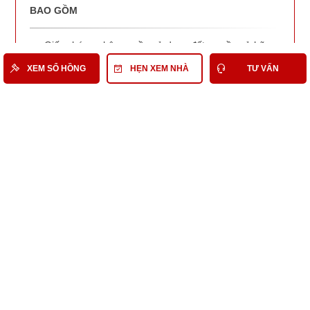
BAO GỒM
Giấy chứng nhận quyền sử dụng đất, quyền sở hữu
nhà ở và tài sản khác gắn liền với đất
XEM SỔ HỒNG
HẸN XEM NHÀ
TƯ VẤN
Tờ khai/Thông báo nộp lệ phí trước bạ, nhà, đất
Chứng chỉ quy hoạch
Văn bản liên quan khác
Xem sổ hồng và giấy tờ liên quan
Có thể bạn quan tâm
Nhà Đất Bán Quận 6
Bán Nhà phố Quận 6
Bán Nhà phố Quận 6 tầm 128 Tỷ
Bán Nhà phố tầm 128 Tỷ