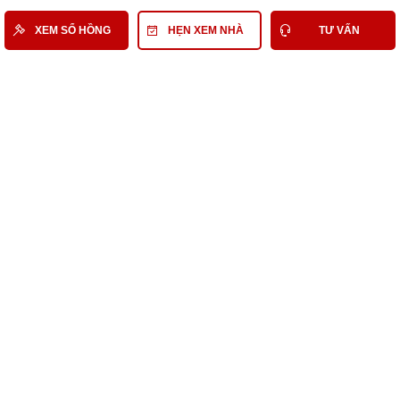
Tờ khai/Thông báo nộp lệ phí trước bạ, nhà, đất
XEM SỔ HỒNG
HẸN XEM NHÀ
TƯ VẤN
Chứng chỉ quy hoạch
Văn bản liên quan khác
Xem sổ hồng và giấy tờ liên quan
Có thể bạn quan tâm
Nhà Đất Bán Quận 6
Bán Nhà phố Quận 6
Bán Nhà phố Quận 6 tầm 3,8 Tỷ
Bán Nhà phố tầm 3,8 Tỷ
Nhà Đất Bán Hẻm tầm 3,8 Tỷ
Nhà Đất Bán đường Cư Xá Phú Lâm A Quận 6