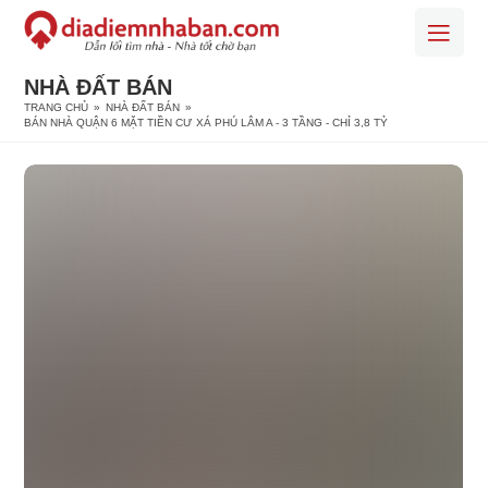
NHÀ ĐẤT BÁN
TRANG CHỦ
»
NHÀ ĐẤT BÁN
»
BÁN NHÀ QUẬN 6 MẶT TIỀN CƯ XÁ PHÚ LÂM A - 3 TẦNG - CHỈ 3,8 TỶ