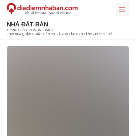
NHÀ ĐẤT BÁN
TRANG CHỦ
»
NHÀ ĐẤT BÁN
»
[BÁN NHÀ QUẬN 6] MẶT TIỀN CƯ XÁ PHÚ LÂM B - 3 TẦNG - CHỈ 13,5 TỶ