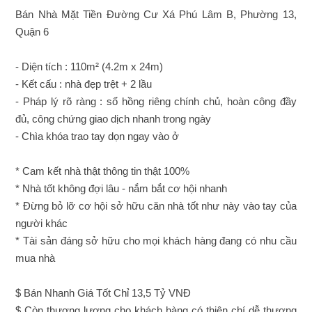
Bán Nhà Mặt Tiền Đường Cư Xá Phú Lâm B, Phường 13,
Quận 6
- Diện tích : 110m² (4.2m x 24m)
- Kết cấu : nhà đẹp trệt + 2 lầu
- Pháp lý rõ ràng : sổ hồng riêng chính chủ, hoàn công đầy
đủ, công chứng giao dịch nhanh trong ngày
- Chìa khóa trao tay dọn ngay vào ở
* Cam kết nhà thật thông tin thật 100%
* Nhà tốt không đợi lâu - nắm bắt cơ hội nhanh
* Đừng bỏ lỡ cơ hội sở hữu căn nhà tốt như này vào tay của
người khác
* Tài sản đáng sở hữu cho mọi khách hàng đang có nhu cầu
mua nhà
$ Bán Nhanh Giá Tốt Chỉ 13,5 Tỷ VNĐ
$ Còn thương lượng cho khách hàng có thiện chí dễ thương