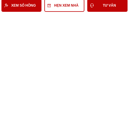
Tờ khai/Thông báo nộp lệ phí trước bạ, nhà, đất
XEM SỔ HỒNG
HẸN XEM NHÀ
TƯ VẤN
Chứng chỉ quy hoạch
Văn bản liên quan khác
Xem sổ hồng và giấy tờ liên quan
Có thể bạn quan tâm
Nhà Đất Bán Quận 6
Bán Nhà phố Quận 6
Bán Nhà phố Quận 6 tầm 13,5 Tỷ
Bán Nhà phố tầm 13,5 Tỷ
Nhà Đất Bán Đường Nội Bộ tầm 13,5 Tỷ
Nhà Đất Bán đường Cư Xá Phú Lâm B Quận 6