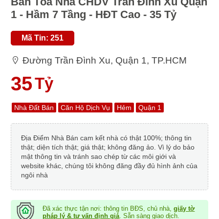
Bán Tòa Nhà CHDV Trần Đình Xu Quận
1 - Hầm 7 Tầng - HĐT Cao - 35 Tỷ
Mã Tin: 251
Đường Trần Đình Xu, Quận 1, TP.HCM
35
Tỷ
Nhà Đất Bán
Căn Hộ Dịch Vụ
Hẻm
Quận 1
Địa Điểm Nhà Bán cam kết nhà có thật 100%; thông tin
thật; diện tích thật; giá thật; không đăng ảo. Vì lý do bảo
mật thông tin và tránh sao chép từ các môi giới và
website khác, chúng tôi không đăng đầy đủ hình ảnh của
ngôi nhà
Đã xác thực tận nơi: thông tin BĐS, chủ nhà,
giấy tờ
pháp lý & tư vấn định giá
. Sẵn sàng giao dịch.