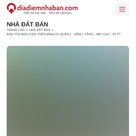
NHÀ ĐẤT BÁN
TRANG CHỦ
»
NHÀ ĐẤT BÁN
»
BÁN TÒA NHÀ CHDV TRẦN ĐÌNH XU QUẬN 1 - HẦM 7 TẦNG - HĐT CAO - 35 TỶ