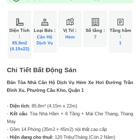
Diện Tích
Loại Bds :
Vị Trí :
Số tầng :
Tầng hầm
:
:
Căn Hộ
Hẻm
7
85.8m2
Dịch Vụ
1
(4.15x22)
Chi Tiết Bất Động Sản
Bán Tòa Nhà Căn Hộ Dịch Vụ Hẻm Xe Hơi Đường Trần
Đình Xu, Phường Cầu Kho, Quận 1
-
Diện tích
: 85.8m² (4.15m x 22m)
-
Kết cấu
: Tòa Nhà Hầm + 6 Tầng + Mái Che Thang, Thang
Máy
- Gồm 14 Phòng (35m2 + 45m2) nội thất cao cấp
-
Hiện đang cho thuê
: 120 Triệu/Tháng (Còn 2 Năm)