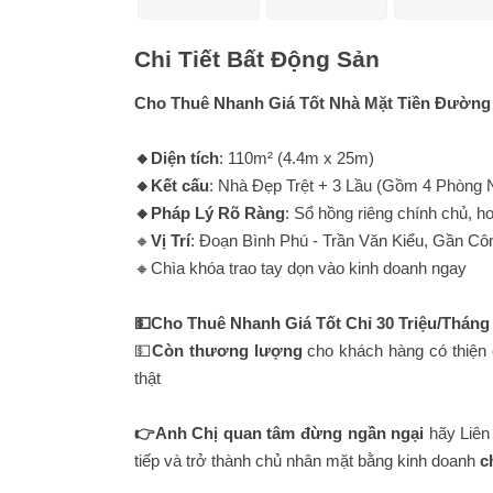
Chi Tiết Bất Động Sản
Cho Thuê Nhanh Giá Tốt Nhà Mặt Tiền Đường 
🔸Diện tích
: 110m² (4.4m x 25m)
🔸Kết cấu
: Nhà Đẹp Trệt + 3 Lầu (Gồm 4 Phòng 
🔸Pháp Lý Rõ Ràng
: Sổ hồng riêng chính chủ, 
🔸
Vị Trí
: Đoạn Bình Phú - Trần Văn Kiểu, Gần Cô
🔸Chìa khóa trao tay dọn vào kinh doanh ngay
💵Cho Thuê Nhanh Giá Tốt Chỉ 30 Triệu/Thán
💵
Còn thương lượng
cho khách hàng có thiện 
thật
👉Anh Chị quan tâm đừng ngần ngại
hãy Liên
tiếp và trở thành chủ nhân mặt bằng kinh doanh
c