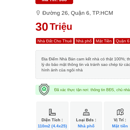
Đường 26, Quận 6, TP.HCM
30
Triệu
Nhà Đất Cho Thuê
Nhà phố
Mặt Tiền
Quận 6
Địa Điểm Nhà Bán cam kết nhà có thật 100%; thông
lý do bảo mật thông tin và tránh sao chép từ cá
hình ảnh của ngôi nhà
Đã xác thực tận nơi: thông tin BĐS, chủ nh
Diện Tích :
Loại Bds :
Vị Trí :
110m2 (4.4x25)
Nhà phố
Mặt tiền