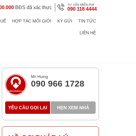
TƯ VẤN MIỄN PHÍ
00.000
BĐS đã xác thực
090 118 4444
HUÊ
HỢP TÁC MÔI GIỚI
KÝ GỬI
TIN TỨC
LIÊN HỆ
Mr Hưng
090 966 1728
YÊU CẦU GỌI LẠI
HẸN XEM NHÀ