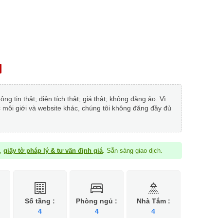
 tin thật; diện tích thật; giá thật; không đăng ảo. Vì
c môi giới và website khác, chúng tôi không đăng đầy đủ
à,
giấy tờ pháp lý & tư vấn định giá
. Sẵn sàng giao dịch.
Số tầng :
Phòng ngủ :
Nhà Tắm :
4
4
4