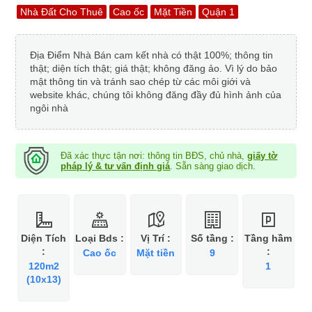
Nhà Đất Cho Thuê
Cao ốc
Mặt Tiền
Quận 1
Địa Điểm Nhà Bán cam kết nhà có thật 100%; thông tin
thật; diện tích thật; giá thật; không đăng ảo. Vì lý do bảo
mật thông tin và tránh sao chép từ các môi giới và
website khác, chúng tôi không đăng đầy đủ hình ảnh của
ngôi nhà
Đã xác thực tận nơi: thông tin BĐS, chủ nhà,
giấy tờ
pháp lý & tư vấn định giá
. Sẵn sàng giao dịch.
Diện Tích
Loại Bds :
Vị Trí :
Số tầng :
Tầng hầm
:
:
Cao ốc
Mặt tiền
9
120m2
1
(10x13)