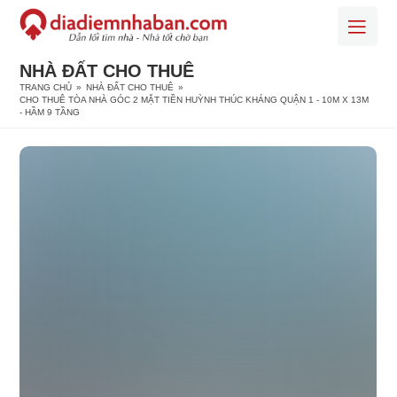
NHÀ ĐẤT CHO THUÊ
TRANG CHỦ
»
NHÀ ĐẤT CHO THUÊ
»
CHO THUÊ TÒA NHÀ GÓC 2 MẶT TIỀN HUỲNH THÚC KHÁNG QUẬN 1 - 10M X 13M
- HẦM 9 TẦNG