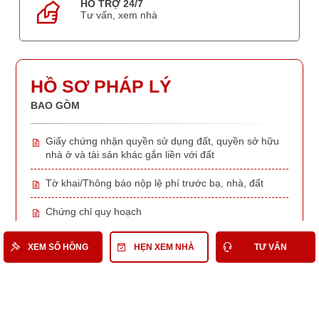
HỖ TRỢ 24/7
Tư vấn, xem nhà
HỒ SƠ PHÁP LÝ
BAO GỒM
Giấy chứng nhận quyền sử dụng đất, quyền sở hữu
nhà ở và tài sản khác gắn liền với đất
Tờ khai/Thông báo nộp lệ phí trước bạ, nhà, đất
Chứng chỉ quy hoạch
Văn bản liên quan khác
XEM SỔ HỒNG
HẸN XEM NHÀ
TƯ VẤN
Xem sổ hồng và giấy tờ liên quan