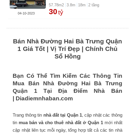
57.78
m2
3.8
m
18
m
2
tầng
30
tỷ
04-10-2023
Bán Nhà Đường Hai Bà Trưng Quận
1 Giá Tốt | Vị Trí Đẹp | Chính Chủ
Sổ Hồng
Bạn Có Thể Tìm Kiếm Các Thông Tin
Mua Bán Nhà Đường Hai Bà Trưng
Quận 1 Tại Địa Điểm Nhà Bán
|
Diadiemnhaban.com
Trang thông tin
nhà đất tại Quận 1
, cập nhật các thông
tin
mua bán và cho thuê nhà đất ở Quận 1
mới nhất
cập nhật liên tục mỗi ngày, tổng hợp tất cả các tin nhà