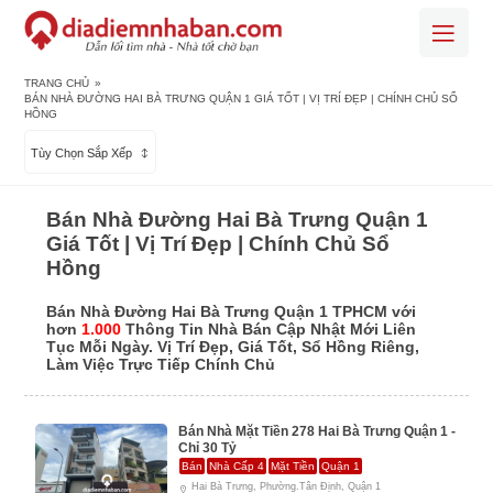
TRANG CHỦ
»
BÁN NHÀ ĐƯỜNG HAI BÀ TRƯNG QUẬN 1 GIÁ TỐT | VỊ TRÍ ĐẸP | CHÍNH CHỦ SỔ
HỒNG
Tùy Chọn Sắp Xếp
Bán Nhà Đường Hai Bà Trưng Quận 1
Giá Tốt | Vị Trí Đẹp | Chính Chủ Sổ
Hồng
Bán Nhà Đường Hai Bà Trưng Quận 1 TPHCM với
hơn
1.000
Thông Tin Nhà Bán Cập Nhật Mới Liên
Tục Mỗi Ngày. Vị Trí Đẹp, Giá Tốt, Sổ Hồng Riêng,
Làm Việc Trực Tiếp Chính Chủ
Bán Nhà Mặt Tiền 278 Hai Bà Trưng Quận 1 -
Chỉ 30 Tỷ
Bán
Nhà Cấp 4
Mặt Tiền
Quận 1
Hai Bà Trưng, Phường.Tân Định, Quận 1