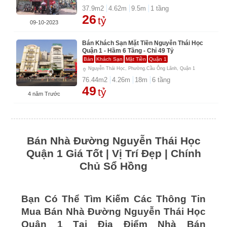
37.9
m2
4.62
m
9.5
m
1
tầng
26
tỷ
09-10-2023
Bán Khách Sạn Mặt Tiền Nguyễn Thái Học
Quận 1 - Hầm 6 Tầng - Chỉ 49 Tỷ
Bán
Khách Sạn
Mặt Tiền
Quận 1
Nguyễn Thái Học, Phường.Cầu Ông Lãnh, Quận 1
76.44
m2
4.26
m
18
m
6
tầng
49
tỷ
4 năm Trước
Bán Nhà Đường Nguyễn Thái Học
Quận 1 Giá Tốt | Vị Trí Đẹp | Chính
Chủ Sổ Hồng
Bạn Có Thể Tìm Kiếm Các Thông Tin
Mua Bán Nhà Đường Nguyễn Thái Học
Quận 1 Tại Địa Điểm Nhà Bán