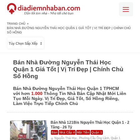
TRANG CHỦ
»
BÁN NHÀ ĐƯỜNG NGUYỄN THÁI HỌC QUẬN 1 GIÁ TỐT | VỊ TRÍ ĐẸP | CHÍNH CHỦ
SỔ HỒNG
Tùy Chọn Sắp Xếp
Bán Nhà Đường Nguyễn Thái Học
Quận 1 Giá Tốt | Vị Trí Đẹp | Chính Chủ
Sổ Hồng
Bán Nhà Đường Nguyễn Thái Học Quận 1 TPHCM
với hơn
1.000
Thông Tin Nhà Bán Cập Nhật Mới Liên
Tục Mỗi Ngày. Vị Trí Đẹp, Giá Tốt, Sổ Hồng Riêng,
Làm Việc Trực Tiếp Chính Chủ
Bán Nhà 121Bis Nguyễn Thái Học Quận 1 - 2
Tầng - 26 Tỷ
Bán
Nhà Cấp 4
Mặt Tiền
Quận 1
Nguyễn Thái Học, Phường.Cầu Ông Lãnh, Quận 1