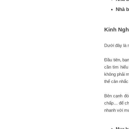
Nhà b
Kinh Ngh
Dưới đây là
Đầu tiên, bạ
cần tìm hiểu
không phải m
thể cân nhắc 
Bên cạnh đó,
chấp… để chố
nhanh với mứ
Mua b