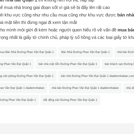
 mua nhà trong giai đoạn sốt vì giá sẽ bị đẩy lên rất cao
nh khu vực cũng như nhu cầu mua cũng như khu vực được
bán nhà
à mặt tiền thì đừng ngại đi xem tận mắt
ho mình môi giới đi kèm hoặc người quen hiểu rõ về vấn đề
mua bán
ọng nhất là giấy tờ chính chủ, pháp lý sổ hồng và các loại giấy tờ k
mua Bán Nhà Đường Phan Văn Đạt Quận 1
Bán Nhà Đường Phan Văn Đạt Quận 1
nhà bán Đườ
ng Phan Văn Đạt Quận 1
bán nhà mặt tiền Đường Phan Văn Đạt Quận 1
bán khách sạn Đường 
ding văn phòng Đường Phan Văn Đạt Quận 1
bán nhà Đường Phan Văn Đạt Quận 1 diadiemnhaban.co
han Văn Đạt Quận 1 diadiemnhaban
nhà bán Đường Phan Văn Đạt Quận 1 diadiemnhaban
nhà đ
 Đường Phan Văn Đạt Quận 1
bất động sản Đường Phan Văn Đạt Quận 1