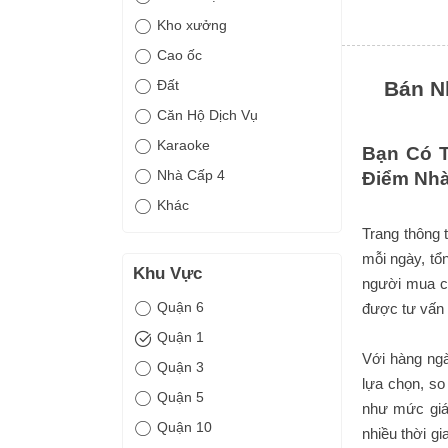
Kho xưởng
Cao ốc
Đất
Bán N
Căn Hộ Dịch Vụ
Karaoke
Bạn Có T
Nhà Cấp 4
Điểm Nhà
Khác
Trang thông 
mỗi ngày, tổ
Khu Vực
người mua có
Quận 6
được tư vấn 
Quận 1
Với hàng ngà
Quận 3
lựa chọn, so
Quận 5
như mức giá,
Quận 10
nhiều thời gi