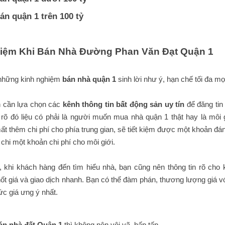
án quận 1 trên 100 tỷ
iệm Khi Bán Nhà Đường Phan Văn Đạt Quận 1
 những kinh nghiệm
bán nhà quận 1
sinh lời như ý, hạn chế tối đa mọi
n cần lựa chọn các
kênh thông tin bất động sản uy tín
để đăng tin
 rõ đó liệu có phải là người muốn mua nhà quận 1 thật hay là môi
ất thêm chi phí cho phía trung gian, sẽ tiết kiệm được một khoản đ
chi một khoản chi phí cho môi giới.
 khi khách hàng đến tìm hiểu nhà, bạn cũng nên thông tin rõ cho khác
t giá và giao dịch nhanh. Bạn có thể đàm phán, thương lượng giá 
c giá ưng ý nhất.
án nhà đất Quận 1
thì không nên vội vã, hấp tấp