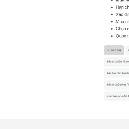
Hạn chế
Xác đị
Mua nh
Chọn c
Quan tr
Từ Khóa
bán nhà hẻm Đườ
bán tòa nhà buil
bán nhà Đường P
mua bán nhà đất