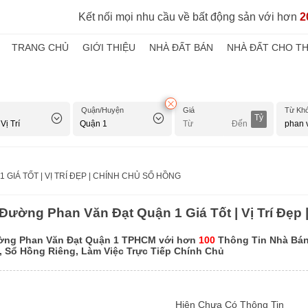
Kết nối mọi nhu cầu về bất động sản với hơn
2
TRANG CHỦ
GIỚI THIỆU
NHÀ ĐẤT BÁN
NHÀ ĐẤT CHO T
Quận/Huyện
Giá
Từ Kh
Tỷ
GIÁ TỐT | VỊ TRÍ ĐẸP | CHÍNH CHỦ SỔ HỒNG
Đường Phan Văn Đạt Quận 1 Giá Tốt | Vị Trí Đẹp
ờng Phan Văn Đạt Quận 1 TPHCM với hơn
100
Thông Tin Nhà Bán 
t, Sổ Hồng Riêng, Làm Việc Trực Tiếp Chính Chủ
Hiện Chưa Có Thông Tin