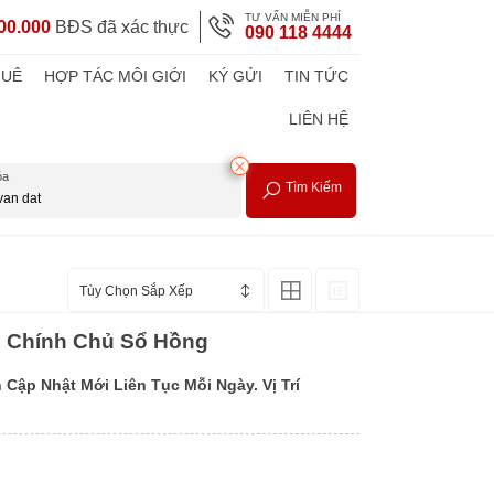
TƯ VẤN MIỄN PHÍ
00.000
BĐS đã xác thực
090 118 4444
HUÊ
HỢP TÁC MÔI GIỚI
KÝ GỬI
TIN TỨC
LIÊN HỆ
óa
Tìm Kiếm
Tùy Chọn Sắp Xếp
 | Chính Chủ Sổ Hồng
Cập Nhật Mới Liên Tục Mỗi Ngày. Vị Trí