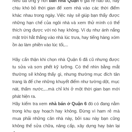
Nếu đã ưng ý nơi
bán nhà Quận
6 giá rẻ nào đó, hãy
chịu khó bỏ thời gian để xem nhà vào các thời điểm
khác nhau trong ngày. Việc này sẽ giúp bạn thấy được
những hạn chế của ngôi nhà và xem thử mình có thể
thích ứng được với nó hay không. Ví dụ như ánh nắng
mặt trời hắt thẳng vào nhà lúc trưa, hay tiếng hàng xóm
ồn ào làm phiền vào lúc tối,...
Hãy cẩn thận khi chọn nhà Quận 6 đã cũ nhưng được
tu sửa và sơn phết kỹ lưỡng. Có thể nhìn bằng mắt
thường sẽ không thấy gì, nhưng thường mục đích tân
trang là để che những khuyết điểm như tường dột, mục
nát, thấm nước,...mà chỉ khi ở một thời gian bạn mới
phát hiện ra.
Hãy kiểm tra xem
nhà bán ở Quận 6
đó có đang nằm
trong khu quy hoạch hay không. Đừng vì ham rẻ mà
mua phải những căn nhà này, bởi sau này bạn cũng
không thể sửa chữa, nâng cấp, xây dựng hay bán lại