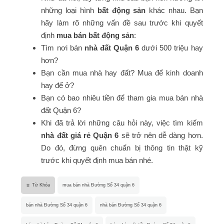
những loại hình
bất động sản
khác nhau. Bạn
hãy làm rõ những vấn đề sau trước khi quyết
định
mua bán bất động sản
:
Tìm nơi bán
nhà đất Quận 6
dưới 500 triệu hay
hơn?
Bạn cần mua nhà hay đất? Mua để kinh doanh
hay để ở?
Bạn có bao nhiêu tiền để tham gia mua bán nhà
đất Quận 6?
Khi đã trả lời những câu hỏi này, việc tìm kiếm
nhà đất giá rẻ Quận 6
sẽ trở nên dễ dàng hơn.
Do đó, đừng quên chuẩn bị thông tin thật kỹ
trước khi quyết định mua bán nhé.
Từ Khóa
mua bán nhà Đường Số 34 quận 6
bán nhà Đường Số 34 quận 6
nhà bán Đường Số 34 quận 6