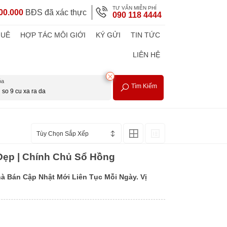
TƯ VẤN MIỄN PHÍ
00.000
BĐS đã xác thực
090 118 4444
HUÊ
HỢP TÁC MÔI GIỚI
KÝ GỬI
TIN TỨC
LIÊN HỆ
óa
Tìm Kiếm
Tùy Chọn Sắp Xếp
 Đẹp | Chính Chủ Sổ Hồng
à Bán Cập Nhật Mới Liên Tục Mỗi Ngày. Vị