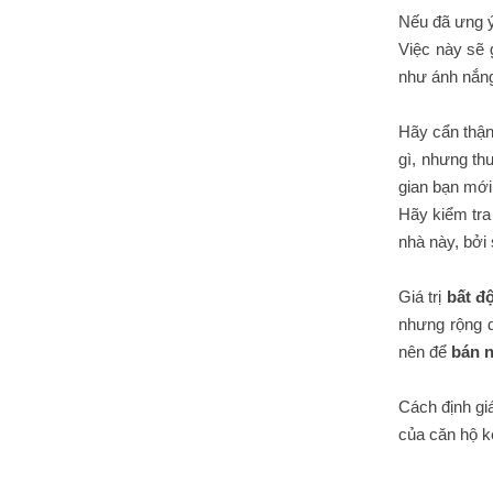
Nếu đã ưng 
Việc này sẽ 
như ánh nắng 
Hãy cẩn thận
gì, nhưng th
gian bạn mới 
Hãy kiểm tr
nhà này, bởi
Giá trị
bất đ
nhưng rộng d
nên để
bán 
Cách định giá
của căn hộ k