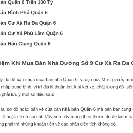
án Quận 6 Trên 100 Tỷ
án Bình Phú Quận 6
án Cư Xá Ra Đa Quận 6
án Cư Xá Phú Lâm Quận 6
án Hậu Giang Quận 6
iệm Khi Mua Bán Nhà Đường Số 9 Cư Xá Ra Đa 
 lý do để bạn chọn mua bán nhà Quận 6, ví dụ như: Mức giá rẻ, mô
nhập trung bình, vị trí địa lý thuận lợi, ít bị kẹt xe, chất lượng đờ
 phải lưu ý một số điều sau:
 lại sơ đồ hoặc bản vẽ của căn
nhà bán Quận 6
mà bên bán cung c
 tế hoặc sẽ có sai sót. Vậy nên hãy mang theo thước đo để kiểm tra 
ng phải trả những khoản tiền về các phần diện tích không có.