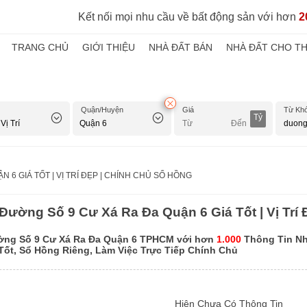
Kết nối mọi nhu cầu về bất động sản với hơn
2
TRANG CHỦ
GIỚI THIỆU
NHÀ ĐẤT BÁN
NHÀ ĐẤT CHO T
Quận/Huyện
Giá
Từ Kh
Tỷ
 6 GIÁ TỐT | VỊ TRÍ ĐẸP | CHÍNH CHỦ SỔ HỒNG
Đường Số 9 Cư Xá Ra Đa Quận 6 Giá Tốt | Vị Trí
ờng Số 9 Cư Xá Ra Đa Quận 6 TPHCM với hơn
1.000
Thông Tin Nh
 Tốt, Sổ Hồng Riêng, Làm Việc Trực Tiếp Chính Chủ
Hiện Chưa Có Thông Tin