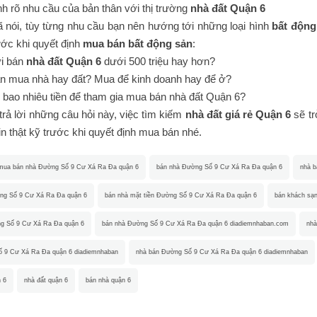
nh rõ nhu cầu của bản thân với thị trường
nhà đất Quận 6
 nói, tùy từng nhu cầu bạn nên hướng tới những loại hình
bất động
ước khi quyết định
mua bán bất động sản
:
i bán
nhà đất Quận 6
dưới 500 triệu hay hơn?
n mua nhà hay đất? Mua để kinh doanh hay để ở?
 bao nhiêu tiền để tham gia mua bán nhà đất Quận 6?
trả lời những câu hỏi này, việc tìm kiếm
nhà đất giá rẻ Quận 6
sẽ tr
in thật kỹ trước khi quyết định mua bán nhé.
mua bán nhà Đường Số 9 Cư Xá Ra Đa quận 6
bán nhà Đường Số 9 Cư Xá Ra Đa quận 6
nhà 
ng Số 9 Cư Xá Ra Đa quận 6
bán nhà mặt tiền Đường Số 9 Cư Xá Ra Đa quận 6
bán khách sạ
ng Số 9 Cư Xá Ra Đa quận 6
bán nhà Đường Số 9 Cư Xá Ra Đa quận 6 diadiemnhaban.com
nhà
ố 9 Cư Xá Ra Đa quận 6 diadiemnhaban
nhà bán Đường Số 9 Cư Xá Ra Đa quận 6 diadiemnhaban
n 6
nhà đất quận 6
bán nhà quận 6