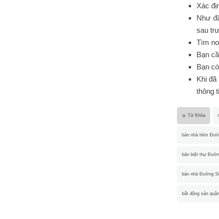
Xác đị
Như đã
sau tr
Tìm nơ
Bạn cầ
Bạn có
Khi đã 
thông t
Từ Khóa
bán nhà hẻm Đườ
bán biệt thự Đườ
bán nhà Đường S
bất động sản quậ