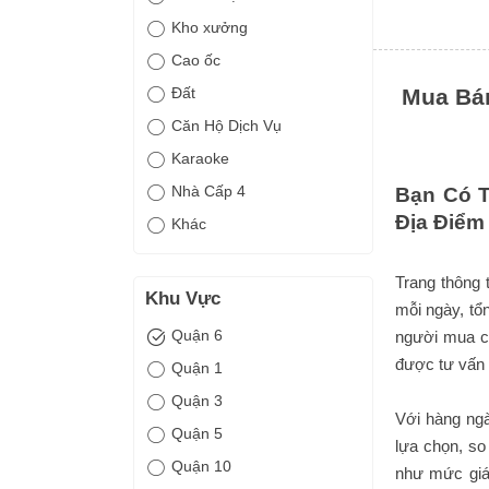
Kho xưởng
Cao ốc
Đất
Mua Bán
Căn Hộ Dịch Vụ
Karaoke
Nhà Cấp 4
Bạn Có T
Địa Điểm
Khác
Trang thông 
Khu Vực
mỗi ngày, tổ
Quận 6
người mua có
được tư vấn 
Quận 1
Quận 3
Với hàng ngà
Quận 5
lựa chọn, so
Quận 10
như mức giá,