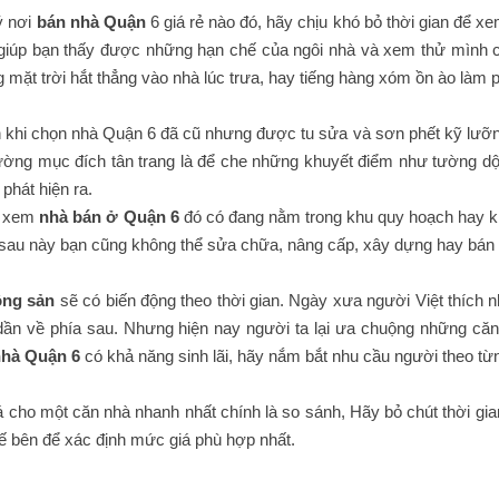
ý nơi
bán nhà Quận
6 giá rẻ nào đó, hãy chịu khó bỏ thời gian để x
giúp bạn thấy được những hạn chế của ngôi nhà và xem thử mình c
mặt trời hắt thẳng vào nhà lúc trưa, hay tiếng hàng xóm ồn ào làm phi
 khi chọn nhà Quận 6 đã cũ nhưng được tu sửa và sơn phết kỹ lưỡn
ường mục đích tân trang là để che những khuyết điểm như tường dột
phát hiện ra.
a xem
nhà bán ở Quận 6
đó có đang nằm trong khu quy hoạch hay 
 sau này bạn cũng không thể sửa chữa, nâng cấp, xây dựng hay bán 
ộng sản
sẽ có biến động theo thời gian. Ngày xưa người Việt thích
ần về phía sau. Nhưng hiện nay người ta lại ưa chuộng những căn
nhà Quận 6
có khả năng sinh lãi, hãy nắm bắt nhu cầu người theo từn
 cho một căn nhà nhanh nhất chính là so sánh, Hãy bỏ chút thời gian đ
ế bên để xác định mức giá phù hợp nhất.