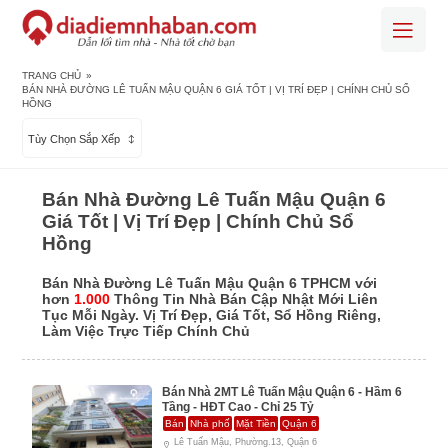
TRANG CHỦ
»
BÁN NHÀ ĐƯỜNG LÊ TUẤN MẬU QUẬN 6 GIÁ TỐT | VỊ TRÍ ĐẸP | CHÍNH CHỦ SỔ
HỒNG
Tùy Chọn Sắp Xếp
Bán Nhà Đường Lê Tuấn Mậu Quận 6
Giá Tốt | Vị Trí Đẹp | Chính Chủ Sổ
Hồng
Bán Nhà Đường Lê Tuấn Mậu Quận 6 TPHCM với
hơn
1.000
Thông Tin Nhà Bán Cập Nhật Mới Liên
Tục Mỗi Ngày. Vị Trí Đẹp, Giá Tốt, Sổ Hồng Riêng,
Làm Việc Trực Tiếp Chính Chủ
Bán Nhà 2MT Lê Tuấn Mậu Quận 6 - Hầm 6
Tầng - HĐT Cao - Chỉ 25 Tỷ
Bán
Nhà phố
Mặt Tiền
Quận 6
Lê Tuấn Mậu, Phường.13, Quận 6