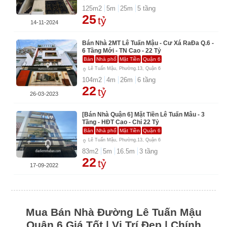
125
m2
5
m
25
m
5
tầng
25
tỷ
14-11-2024
Bán Nhà 2MT Lê Tuấn Mậu - Cư Xá RaĐa Q.6 -
6 Tầng Mới - TN Cao - 22 Tỷ
Bán
Nhà phố
Mặt Tiền
Quận 6
Lê Tuấn Mậu, Phường.13, Quận 6
104
m2
4
m
26
m
6
tầng
22
tỷ
26-03-2023
[Bán Nhà Quận 6] Mặt Tiền Lê Tuấn Mâu - 3
Tầng - HĐT Cao - Chỉ 22 Tỷ
Bán
Nhà phố
Mặt Tiền
Quận 6
Lê Tuấn Mậu, Phường.13, Quận 6
83
m2
5
m
16.5
m
3
tầng
22
tỷ
17-09-2022
Mua Bán Nhà Đường Lê Tuấn Mậu
Quận 6 Giá Tốt | Vị Trí Đẹp | Chính