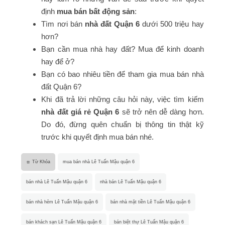
định
mua bán bất động sản
:
Tìm nơi bán
nhà đất Quận 6
dưới 500 triệu hay
hơn?
Bạn cần mua nhà hay đất? Mua để kinh doanh
hay để ở?
Bạn có bao nhiêu tiền để tham gia mua bán nhà
đất Quận 6?
Khi đã trả lời những câu hỏi này, việc tìm kiếm
nhà đất giá rẻ Quận 6
sẽ trở nên dễ dàng hơn.
Do đó, đừng quên chuẩn bị thông tin thật kỹ
trước khi quyết định mua bán nhé.
Từ Khóa
mua bán nhà Lê Tuấn Mậu quận 6
bán nhà Lê Tuấn Mậu quận 6
nhà bán Lê Tuấn Mậu quận 6
bán nhà hẻm Lê Tuấn Mậu quận 6
bán nhà mặt tiền Lê Tuấn Mậu quận 6
bán khách sạn Lê Tuấn Mậu quận 6
bán biệt thự Lê Tuấn Mậu quận 6