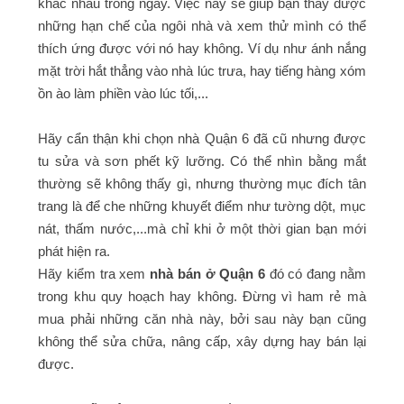
khác nhau trong ngày. Việc này sẽ giúp bạn thấy được
những hạn chế của ngôi nhà và xem thử mình có thể
thích ứng được với nó hay không. Ví dụ như ánh nắng
mặt trời hắt thẳng vào nhà lúc trưa, hay tiếng hàng xóm
ồn ào làm phiền vào lúc tối,...
Hãy cẩn thận khi chọn nhà Quận 6 đã cũ nhưng được
tu sửa và sơn phết kỹ lưỡng. Có thể nhìn bằng mắt
thường sẽ không thấy gì, nhưng thường mục đích tân
trang là để che những khuyết điểm như tường dột, mục
nát, thấm nước,...mà chỉ khi ở một thời gian bạn mới
phát hiện ra.
Hãy kiểm tra xem
nhà bán ở Quận 6
đó có đang nằm
trong khu quy hoạch hay không. Đừng vì ham rẻ mà
mua phải những căn nhà này, bởi sau này bạn cũng
không thể sửa chữa, nâng cấp, xây dựng hay bán lại
được.