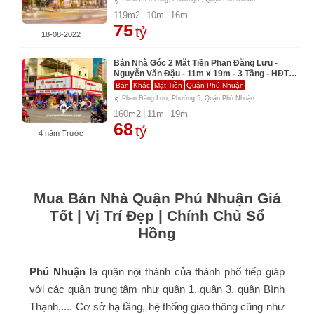
119
m2
10
m
16
m
75
tỷ
18-08-2022
Bán Nhà Góc 2 Mặt Tiền Phan Đăng Lưu -
Nguyễn Văn Đậu - 11m x 19m - 3 Tầng - HĐT
Cao - Chỉ 68 Tỷ
Bán
Khác
Mặt Tiền
Quận Phú Nhuận
Phan Đăng Lưu, Phường.5, Quận Phú Nhuận
160
m2
11
m
19
m
68
tỷ
4 năm Trước
Mua Bán Nhà Quận Phú Nhuận Giá
Tốt | Vị Trí Đẹp | Chính Chủ Sổ
Hồng
Phú Nhuận
là quận nội thành của thành phố tiếp giáp
với các quận trung tâm như quận 1, quận 3, quận Bình
Thạnh,.... Cơ sở hạ tầng, hệ thống giao thông cũng như