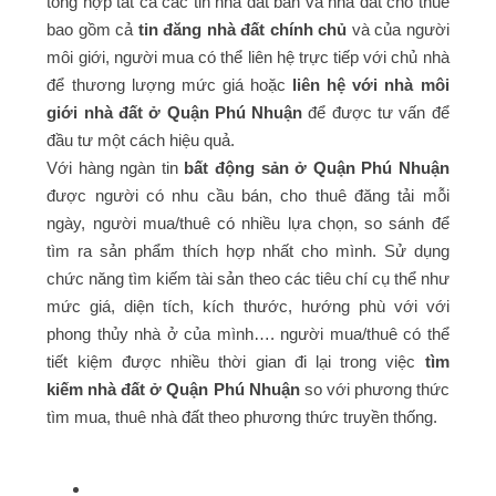
tổng hợp tất cả các tin nhà đất bán và nhà đất cho thuê
bao gồm cả
tin đăng nhà đất chính chủ
và của người
môi giới, người mua có thể liên hệ trực tiếp với chủ nhà
để thương lượng mức giá hoặc
liên hệ với nhà môi
giới nhà đất ở Quận Phú Nhuận
để được tư vấn để
đầu tư một cách hiệu quả.
Với hàng ngàn tin
bất động sản ở Quận Phú Nhuận
được người có nhu cầu bán, cho thuê đăng tải mỗi
ngày, người mua/thuê có nhiều lựa chọn, so sánh để
tìm ra sản phẩm thích hợp nhất cho mình. Sử dụng
chức năng tìm kiếm tài sản theo các tiêu chí cụ thể như
mức giá, diện tích, kích thước, hướng phù với với
phong thủy nhà ở của mình…. người mua/thuê có thể
tiết kiệm được nhiều thời gian đi lại trong việc
tìm
kiếm nhà đất ở Quận Phú Nhuận
so với phương thức
tìm mua, thuê nhà đất theo phương thức truyền thống.