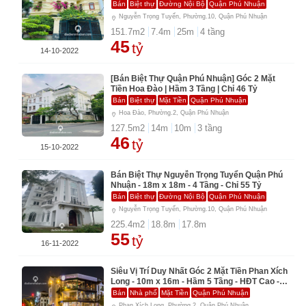
45 Tỷ
Bán
Biệt thự
Đường Nội Bộ
Quận Phú Nhuận
Nguyễn Trọng Tuyển, Phường.10, Quận Phú Nhuận
151.7
m2
7.4
m
25
m
4
tầng
45
tỷ
14-10-2022
[Bán Biệt Thự Quận Phú Nhuận] Góc 2 Mặt
Tiền Hoa Đào | Hầm 3 Tầng | Chỉ 46 Tỷ
Bán
Biệt thự
Mặt Tiền
Quận Phú Nhuận
Hoa Đào, Phường.2, Quận Phú Nhuận
127.5
m2
14
m
10
m
3
tầng
46
tỷ
15-10-2022
Bán Biệt Thự Nguyễn Trọng Tuyển Quận Phú
Nhuận - 18m x 18m - 4 Tầng - Chỉ 55 Tỷ
Bán
Biệt thự
Đường Nội Bộ
Quận Phú Nhuận
Nguyễn Trọng Tuyển, Phường.10, Quận Phú Nhuận
225.4
m2
18.8
m
17.8
m
55
tỷ
16-11-2022
Siêu Vị Trí Duy Nhất Góc 2 Mặt Tiền Phan Xích
Long - 10m x 16m - Hầm 5 Tầng - HĐT Cao -
Chỉ 75 Tỷ
Bán
Nhà phố
Mặt Tiền
Quận Phú Nhuận
Phan Xích Long, Phường.2, Quận Phú Nhuận