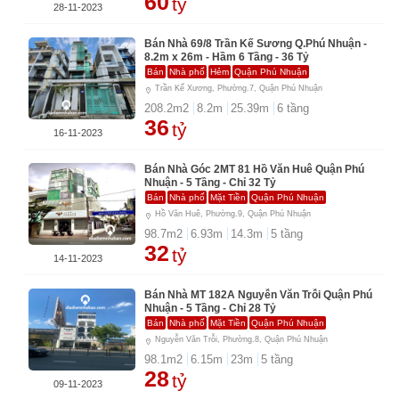
60
tỷ
28-11-2023
Bán Nhà 69/8 Trần Kế Sương Q.Phú Nhuận -
8.2m x 26m - Hầm 6 Tầng - 36 Tỷ
Bán
Nhà phố
Hẻm
Quận Phú Nhuận
Trần Kế Xương, Phường.7, Quận Phú Nhuận
208.2
m2
8.2
m
25.39
m
6
tầng
36
tỷ
16-11-2023
Bán Nhà Góc 2MT 81 Hồ Văn Huê Quận Phú
Nhuận - 5 Tầng - Chỉ 32 Tỷ
Bán
Nhà phố
Mặt Tiền
Quận Phú Nhuận
Hồ Văn Huê, Phường.9, Quận Phú Nhuận
98.7
m2
6.93
m
14.3
m
5
tầng
32
tỷ
14-11-2023
Bán Nhà MT 182A Nguyễn Văn Trỗi Quận Phú
Nhuận - 5 Tầng - Chỉ 28 Tỷ
Bán
Nhà phố
Mặt Tiền
Quận Phú Nhuận
Nguyễn Văn Trỗi, Phường.8, Quận Phú Nhuận
98.1
m2
6.15
m
23
m
5
tầng
28
tỷ
09-11-2023