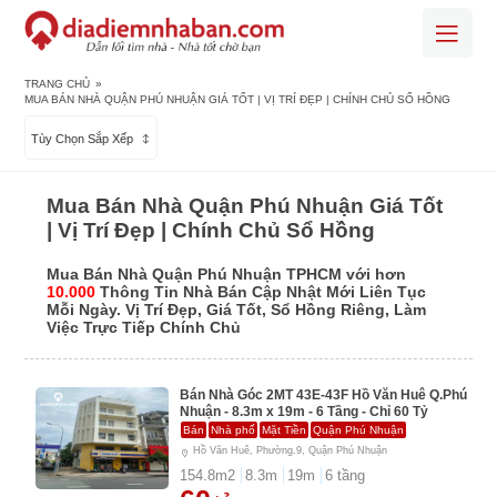
TRANG CHỦ
»
MUA BÁN NHÀ QUẬN PHÚ NHUẬN GIÁ TỐT | VỊ TRÍ ĐẸP | CHÍNH CHỦ SỔ HỒNG
Tùy Chọn Sắp Xếp
Mua Bán Nhà Quận Phú Nhuận Giá Tốt
| Vị Trí Đẹp | Chính Chủ Sổ Hồng
Mua Bán Nhà Quận Phú Nhuận TPHCM với hơn
10.000
Thông Tin Nhà Bán Cập Nhật Mới Liên Tục
Mỗi Ngày. Vị Trí Đẹp, Giá Tốt, Sổ Hồng Riêng, Làm
Việc Trực Tiếp Chính Chủ
Bán Nhà Góc 2MT 43E-43F Hồ Văn Huê Q.Phú
Nhuận - 8.3m x 19m - 6 Tầng - Chỉ 60 Tỷ
Bán
Nhà phố
Mặt Tiền
Quận Phú Nhuận
Hồ Văn Huê, Phường.9, Quận Phú Nhuận
154.8
m2
8.3
m
19
m
6
tầng