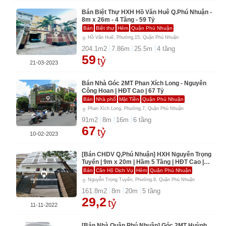
Bán Biệt Thự HXH Hồ Văn Huê Q.Phú Nhuận -
8m x 26m - 4 Tầng - 59 Tỷ
Bán
Biệt thự
Hẻm
Quận Phú Nhuận
Hồ Văn Huê, Phường.15, Quận Phú Nhuận
204.1
m2
7.86
m
25.5
m
4
tầng
59
tỷ
21-03-2023
Bán Nhà Góc 2MT Phan Xích Long - Nguyễn
Công Hoan | HĐT Cao | 67 Tỷ
Bán
Nhà phố
Mặt Tiền
Quận Phú Nhuận
Phan Xích Long, Phường.7, Quận Phú Nhuận
91
m2
8
m
16
m
6
tầng
67
tỷ
10-02-2023
[Bán CHDV Q,Phú Nhuận] HXH Nguyễn Trọng
Tuyển | 9m x 20m | Hầm 5 Tầng | HĐT Cao |
Chỉ 29 Tỷ
Bán
Căn Hộ Dịch Vụ
Hẻm
Quận Phú Nhuận
Nguyễn Trọng Tuyển, Phường.8, Quận Phú Nhuận
161.8
m2
8
m
20
m
5
tầng
29,2
tỷ
11-11-2022
[Bán Nhà Quận Phú Nhuận] Góc 2MT Huỳnh