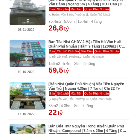
Văn Bánh | Ngang 5m | 4 Tầng | HĐT Cao | Chỉ
26,8 Tỷ
Bán
Nhà phố
Mặt Tiền
Quận Phú Nhuận
Huỳnh Văn Bánh, Phường.11, Quận Phú Nhuận
75.4
m2
5.06
m
15.4
m
4
tầng
26,8
tỷ
06-11-2022
Bán Tòa Nhà CHDV 2 Mặt Tiền Hồ Văn Huê
Quận Phú Nhuận | Hầm 9 Tầng | 1200m2 | Chỉ
59,5 Tỷ
Bán
Căn Hộ Dịch Vụ
Mặt Tiền
Quận Phú Nhuận
Hồ Văn Huê, Phường.9, Quận Phú Nhuận
156
m2
5.4
m
29
m
9
tầng
59,5
tỷ
19-10-2022
[Bán Nhà Quận Phú Nhuận] Mặt Tiền Nguyễn
Văn Trỗi | Ngang 4.35m | 7 Tầng | Chỉ 22 Tỷ
Bán
Nhà phố
Mặt Tiền
Quận Phú Nhuận
Nguyễn Văn Trỗi, Phường.13, Quận Phú Nhuận
35
m2
4.35
m
8
m
7
tầng
22
tỷ
17-10-2022
Bán Biệt Thự Nguyễn Trọng Tuyển Quận Phú
Nhuận | Compound | 7.4m x 25m | 4 Tầng | Chỉ