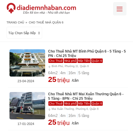
TRANG CHỦ
»
CHO THUÊ NHÀ QUẬN 6
Tùy Chọn Sắp Xếp
Cho Thuê Nhà MT Bình Phú Quận 6 - 5 Tầng - 5
PN - Chỉ 25 Triệu
Cho Thuê
Nhà phố
Mặt Tiền
Quận 6
Bình Phú, Phường.11, Quận 6
64
m2
4
m
16
m
5
tầng
25
triệu
/căn
23-04-2024
Cho Thuê Nhà MT Mai Xuân Thưởng Quận 6 -
5 Tầng - 8PN - Chỉ 25 Triệu
Cho Thuê
Nhà phố
Mặt Tiền
Quận 6
Mai Xuân Thưởng, Phường.6, Quận 6
64
m2
4
m
16
m
5
tầng
25
triệu
/căn
17-01-2024