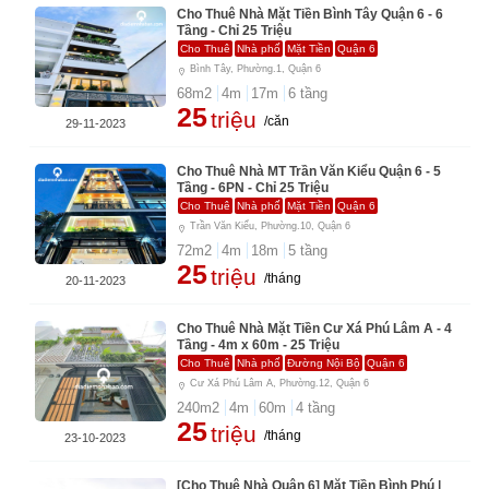
Cho Thuê Nhà Mặt Tiền Bình Tây Quận 6 - 6
Tầng - Chỉ 25 Triệu
Cho Thuê
Nhà phố
Mặt Tiền
Quận 6
Bình Tây, Phường.1, Quận 6
68
m2
4
m
17
m
6
tầng
25
triệu
/căn
29-11-2023
Cho Thuê Nhà MT Trần Văn Kiểu Quận 6 - 5
Tầng - 6PN - Chỉ 25 Triệu
Cho Thuê
Nhà phố
Mặt Tiền
Quận 6
Trần Văn Kiểu, Phường.10, Quận 6
72
m2
4
m
18
m
5
tầng
25
triệu
/tháng
20-11-2023
Cho Thuê Nhà Mặt Tiền Cư Xá Phú Lâm A - 4
Tầng - 4m x 60m - 25 Triệu
Cho Thuê
Nhà phố
Đường Nội Bộ
Quận 6
Cư Xá Phú Lâm A, Phường.12, Quận 6
240
m2
4
m
60
m
4
tầng
25
triệu
/tháng
23-10-2023
[Cho Thuê Nhà Quận 6] Mặt Tiền Bình Phú |