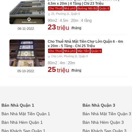
4.5m x 20m | 4 Tầng | Chỉ 23 Triệu
Cho Thuê
Nhà phố
Đường Nội Bộ
Quận 6
25, Phường.11, Quận 6
90
m2
4.5
m
20
m
4
tầng
23
triệu
/tháng
06-11-2022
Cho Thuê Nhà Mặt Tiền Chợ Lớn Quận 6 - 4m
x 20m - 5 Tầng - Chỉ 25 Triệu
Cho Thuê
Nhà phố
Mặt Tiền
Quận 6
Chợ Lớn, Phường.11, Quận 6
80
m2
4
m
20
m
25
triệu
/tháng
05-10-2022
Bán Nhà Quận 1
Bán Nhà Quận 3
Bán Nhà Mặt Tiền Quận 1
Bán Nhà Mặt Tiền Quận 3
Bán Nhà Hẻm Quận 1
Bán Nhà Hẻm Quận 3
Bán Khách Sạn Quận 1
Bán Khách Sạn Quận 3