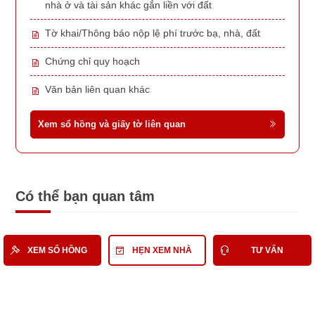
nhà ở và tài sản khác gắn liền với đất
Tờ khai/Thông báo nộp lệ phí trước bạ, nhà, đất
Chứng chỉ quy hoạch
Văn bản liên quan khác
Xem sổ hồng và giấy tờ liên quan
Có thể bạn quan tâm
Nhà Đất Bán Quận 1
Bán Biệt thự Quận 1
XEM SỔ HỒNG
HẸN XEM NHÀ
TƯ VẤN
Bán Biệt thự Quận 1 tầm 100 Tỷ
Bán Biệt thự tầm 100 Tỷ
Nhà Đất Bán Hẻm tầm 100 Tỷ
Nhà Đất Bán đường Trần Khắc Chân Quận 1