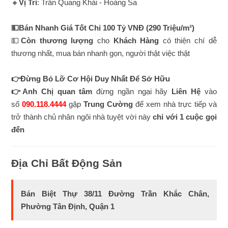
🔸
Vị Trí
: Trần Quang Khải - Hoàng Sa
💵Bán Nhanh Giá Tốt Chỉ 100 Tỷ VNĐ (290 Triệu/m²)
💵
Còn thương lượng
cho
Khách Hàng
có thiện chí dễ
thương nhất, mua bán nhanh gọn, người thật việc thật
👉Đừng Bỏ Lỡ Cơ Hội Duy Nhất Để Sở Hữu
👉Anh Chị quan tâm
đừng ngần ngại hãy
Liên Hệ
vào
số
090.118.4444
gặp
Trung Cường
để xem nhà trực tiếp và
trở thành chủ nhân ngôi nhà tuyệt vời này
chỉ với 1 cuộc gọi
đến
Địa Chỉ Bất Động Sản
Bán Biệt Thự 38/11 Đường Trần Khắc Chân,
Phường Tân Định, Quận 1