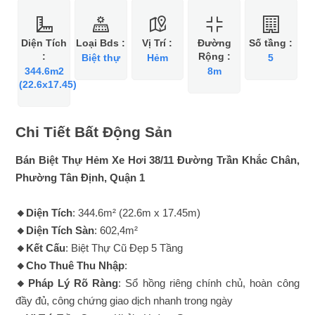
Diện Tích
Loại Bds :
Vị Trí :
Đường
Số tầng :
:
Rộng :
Biệt thự
Hẻm
5
344.6m2
8m
(22.6x17.45)
Chi Tiết Bất Động Sản
Bán Biệt Thự Hẻm Xe Hơi 38/11 Đường Trần Khắc Chân,
Phường Tân Định, Quận 1
🔸Diện Tích
: 344.6m² (22.6m x 17.45m)
🔸Diện Tích Sàn
: 602,4m²
🔸Kết Cấu
: Biệt Thự Cũ Đẹp 5 Tầng
🔸Cho Thuê Thu Nhập
:
🔸Pháp Lý Rõ Ràng
: Sổ hồng riêng chính chủ, hoàn công
đầy đủ, công chứng giao dịch nhanh trong ngày