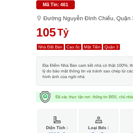
Mã Tin: 461
Đường Nguyễn Đình Chiểu, Quận 
105
Tỷ
Nhà Đất Bán
Cao ốc
Mặt Tiền
Quận 3
Địa Điểm Nhà Bán cam kết nhà có thật 100%; thông
lý do bảo mật thông tin và tránh sao chép từ cá
hình ảnh của ngôi nhà
Đã xác thực tận nơi: thông tin BĐS, chủ nh
Diện Tích :
Loại Bds :