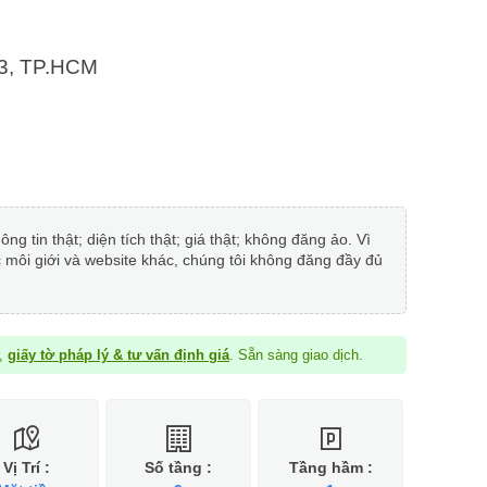
3, TP.HCM
 tin thật; diện tích thật; giá thật; không đăng ảo. Vì
c môi giới và website khác, chúng tôi không đăng đầy đủ
à,
giấy tờ pháp lý & tư vấn định giá
. Sẵn sàng giao dịch.
Vị Trí :
Số tầng :
Tầng hầm :