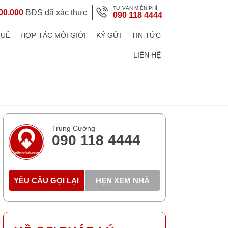
TƯ VẤN MIỄN PHÍ
00.000
BĐS đã xác thực
090 118 4444
HUÊ
HỢP TÁC MÔI GIỚI
KÝ GỬI
TIN TỨC
LIÊN HỆ
Trung Cường
090 118 4444
YÊU CẦU GỌI LẠI
HẸN XEM NHÀ