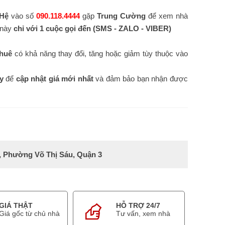
 Hệ
vào số
090.118.4444
gặp
Trung Cường
để xem nhà
i này
chỉ với 1 cuộc gọi đến
(SMS - ZALO - VIBER)
Thuê
có khả năng thay đổi, tăng hoặc giảm tùy thuộc vào
y
để
cập nhật giá mới nhất
và đảm bảo bạn nhận được
 Phường Võ Thị Sáu, Quận 3
GIÁ THẬT
HỖ TRỢ 24/7
Giá gốc từ chủ nhà
Tư vấn, xem nhà