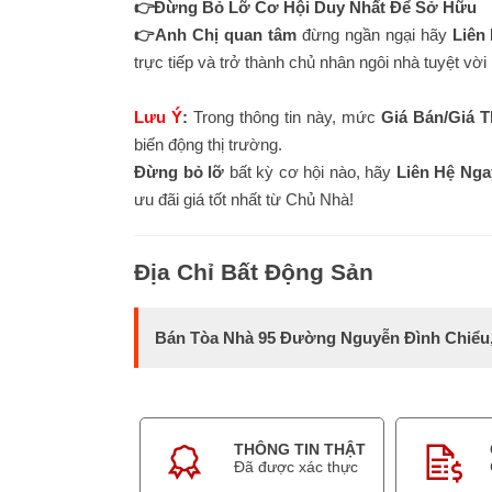
👉Đừng Bỏ Lỡ Cơ Hội Duy Nhất Để Sở Hữu
👉Anh Chị quan tâm
đừng ngần ngại hãy
Liên
trực tiếp và trở thành chủ nhân ngôi nhà tuyệt vờ
Lưu Ý
:
Trong thông tin này, mức
Giá Bán/Giá 
biến động thị trường.
Đừng bỏ lỡ
bất kỳ cơ hội nào, hãy
Liên Hệ Nga
ưu đãi giá tốt nhất từ Chủ Nhà!
Địa Chỉ Bất Động Sản
Bán Tòa Nhà 95 Đường Nguyễn Đình Chiểu,
THÔNG TIN THẬT
Đã được xác thực