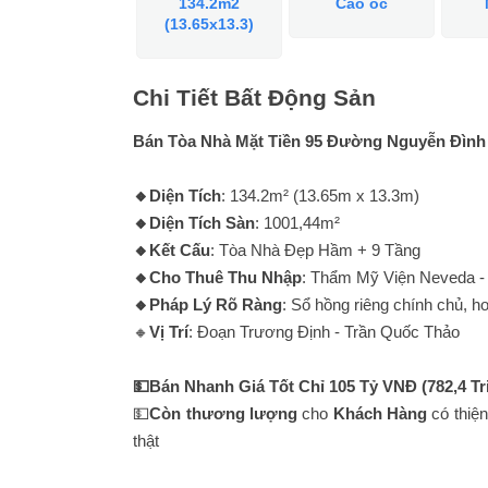
134.2m2
Cao ốc
(13.65x13.3)
Chi Tiết Bất Động Sản
Bán Tòa Nhà Mặt Tiền 95 Đường Nguyễn Đình 
🔸Diện Tích
: 134.2m² (13.65m x 13.3m)
🔸Diện Tích Sàn
: 1001,44m²
🔸Kết Cấu
: Tòa Nhà Đẹp Hầm + 9 Tầng
🔸Cho Thuê Thu Nhập
: Thẩm Mỹ Viện Neveda - 
🔸Pháp Lý Rõ Ràng
: Sổ hồng riêng chính chủ, 
🔸
Vị Trí
: Đoạn Trương Định - Trần Quốc Thảo
💵Bán Nhanh Giá Tốt Chỉ 105 Tỷ VNĐ (782,4 Tr
💵
Còn thương lượng
cho
Khách Hàng
có thiện
thật