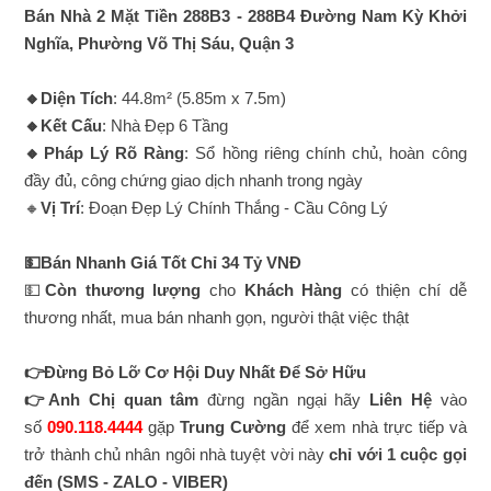
Bán Nhà 2 Mặt Tiền 288B3 - 288B4 Đường Nam Kỳ Khởi
Nghĩa, Phường Võ Thị Sáu, Quận 3
🔸Diện Tích
: 44.8m² (5.85m x 7.5m)
🔸Kết Cấu
: Nhà Đẹp 6 Tầng
🔸Pháp Lý Rõ Ràng
: Sổ hồng riêng chính chủ, hoàn công
đầy đủ, công chứng giao dịch nhanh trong ngày
🔸
Vị Trí
: Đoạn Đẹp Lý Chính Thắng - Cầu Công Lý
💵Bán Nhanh Giá Tốt Chỉ 34 Tỷ VNĐ
💵
Còn thương lượng
cho
Khách Hàng
có thiện chí dễ
thương nhất, mua bán nhanh gọn, người thật việc thật
👉Đừng Bỏ Lỡ Cơ Hội Duy Nhất Để Sở Hữu
👉Anh Chị quan tâm
đừng ngần ngại hãy
Liên Hệ
vào
số
090.118.4444
gặp
Trung Cường
để xem nhà trực tiếp và
trở thành chủ nhân ngôi nhà tuyệt vời này
chỉ với 1 cuộc gọi
đến
(SMS - ZALO - VIBER)