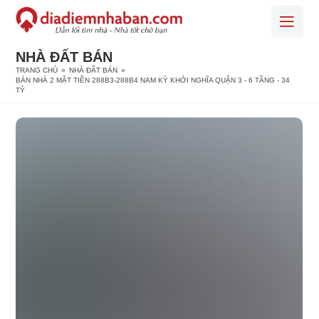
NHÀ ĐẤT BÁN
TRANG CHỦ
»
NHÀ ĐẤT BÁN
»
BÁN NHÀ 2 MẶT TIỀN 288B3-288B4 NAM KỲ KHỞI NGHĨA QUẬN 3 - 6 TẦNG - 34
TỶ