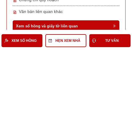
Văn bản liên quan khác
Xem sổ hồng và giấy tờ liên quan
XEM SỔ HỒNG
HẸN XEM NHÀ
TƯ VẤN
Có thể bạn quan tâm
Nhà Đất Bán Quận 3
Bán Nhà phố Quận 3
Bán Nhà phố Quận 3 tầm 34 Tỷ
Bán Nhà phố tầm 34 Tỷ
Nhà Đất Bán Mặt Tiền tầm 34 Tỷ
Nhà Đất Bán đường Nam Kỳ Khởi Nghĩa Quận 3
Bất Động Sản Tương Tự