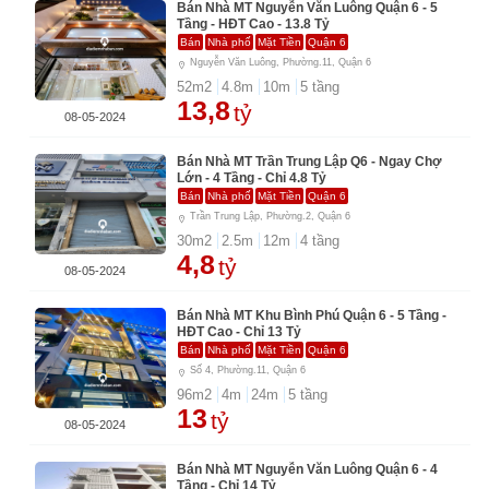
Bán Nhà MT Nguyễn Văn Luông Quận 6 - 5
Tầng - HĐT Cao - 13.8 Tỷ
Bán
Nhà phố
Mặt Tiền
Quận 6
Nguyễn Văn Luông, Phường.11, Quận 6
52
m2
4.8
m
10
m
5
tầng
13,8
tỷ
08-05-2024
Bán Nhà MT Trần Trung Lập Q6 - Ngay Chợ
Lớn - 4 Tầng - Chỉ 4.8 Tỷ
Bán
Nhà phố
Mặt Tiền
Quận 6
Trần Trung Lập, Phường.2, Quận 6
30
m2
2.5
m
12
m
4
tầng
4,8
tỷ
08-05-2024
Bán Nhà MT Khu Bình Phú Quận 6 - 5 Tầng -
HĐT Cao - Chỉ 13 Tỷ
Bán
Nhà phố
Mặt Tiền
Quận 6
Số 4, Phường.11, Quận 6
96
m2
4
m
24
m
5
tầng
13
tỷ
08-05-2024
Bán Nhà MT Nguyễn Văn Luông Quận 6 - 4
Tầng - Chỉ 14 Tỷ