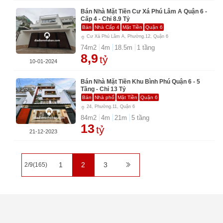
Bán Nhà Mặt Tiền Cư Xá Phú Lâm A Quận 6 -
Cấp 4 - Chỉ 8.9 Tỷ
Bán
Nhà Cấp 4
Mặt Tiền
Quận 6
Cư Xá Phú Lâm A, Phường.12, Quận 6
74
m2
4
m
18.5
m
1
tầng
8,9
tỷ
10-01-2024
Bán Nhà Mặt Tiền Khu Bình Phú Quận 6 - 5
Tầng - Chỉ 13 Tỷ
Bán
Nhà phố
Mặt Tiền
Quận 6
24, Phường.11, Quận 6
84
m2
4
m
21
m
5
tầng
13
tỷ
21-12-2023
1
2
3
2/9(165)