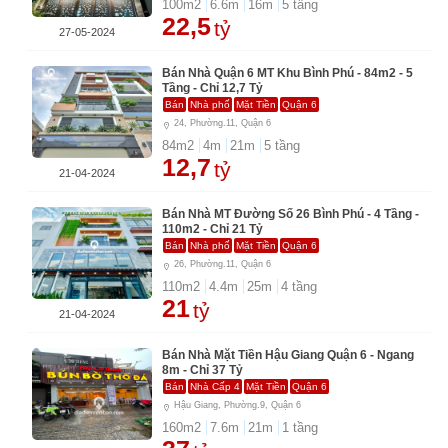
100
m2
6.6
m
16
m
5
tầng
22,5
tỷ
27-05-2024
Bán Nhà Quận 6 MT Khu Bình Phú - 84m2 - 5
Tầng - Chỉ 12,7 Tỷ
Bán
Nhà phố
Mặt Tiền
Quận 6
24, Phường.11, Quận 6
84
m2
4
m
21
m
5
tầng
12,7
tỷ
21-04-2024
Bán Nhà MT Đường Số 26 Bình Phú - 4 Tầng -
110m2 - Chỉ 21 Tỷ
Bán
Nhà phố
Mặt Tiền
Quận 6
26, Phường.11, Quận 6
110
m2
4.4
m
25
m
4
tầng
21
tỷ
21-04-2024
Bán Nhà Mặt Tiền Hậu Giang Quận 6 - Ngang
8m - Chỉ 37 Tỷ
Bán
Nhà Cấp 4
Mặt Tiền
Quận 6
Hậu Giang, Phường.9, Quận 6
160
m2
7.6
m
21
m
1
tầng