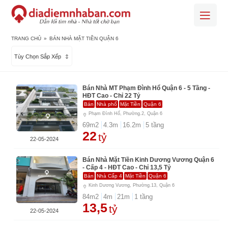
TRANG CHỦ
»
BÁN NHÀ MẶT TIỀN QUẬN 6
Tùy Chọn Sắp Xếp
Bán Nhà MT Phạm Đình Hổ Quận 6 - 5 Tầng -
HĐT Cao - Chỉ 22 Tỷ
Bán
Nhà phố
Mặt Tiền
Quận 6
Phạm Đình Hổ, Phường.2, Quận 6
69
m2
4.3
m
16.2
m
5
tầng
22
tỷ
22-05-2024
Bán Nhà Mặt Tiền Kinh Dương Vương Quận 6
- Cấp 4 - HĐT Cao - Chỉ 13,5 Tỷ
Bán
Nhà Cấp 4
Mặt Tiền
Quận 6
Kinh Dương Vương, Phường.13, Quận 6
84
m2
4
m
21
m
1
tầng
13,5
tỷ
22-05-2024