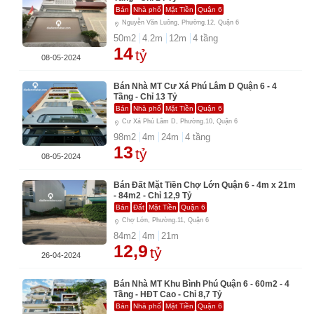
Bán
Nhà phố
Mặt Tiền
Quận 6
Nguyễn Văn Luông, Phường.12, Quận 6
50
m2
4.2
m
12
m
4
tầng
14
tỷ
08-05-2024
Bán Nhà MT Cư Xá Phú Lâm D Quận 6 - 4
Tầng - Chỉ 13 Tỷ
Bán
Nhà phố
Mặt Tiền
Quận 6
Cư Xá Phú Lâm D, Phường.10, Quận 6
98
m2
4
m
24
m
4
tầng
13
tỷ
08-05-2024
Bán Đất Mặt Tiền Chợ Lớn Quận 6 - 4m x 21m
- 84m2 - Chỉ 12,9 Tỷ
Bán
Đất
Mặt Tiền
Quận 6
Chợ Lớn, Phường.11, Quận 6
84
m2
4
m
21
m
12,9
tỷ
26-04-2024
Bán Nhà MT Khu Bình Phú Quận 6 - 60m2 - 4
Tầng - HĐT Cao - Chỉ 8,7 Tỷ
Bán
Nhà phố
Mặt Tiền
Quận 6