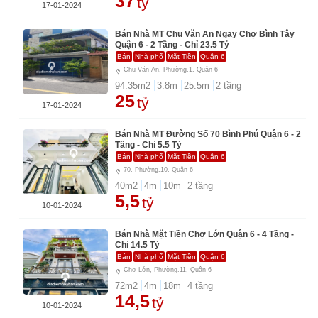
37
tỷ
17-01-2024
Bán Nhà MT Chu Văn An Ngay Chợ Bình Tây
Quận 6 - 2 Tầng - Chỉ 23.5 Tỷ
Bán
Nhà phố
Mặt Tiền
Quận 6
Chu Văn An, Phường.1, Quận 6
94.35
m2
3.8
m
25.5
m
2
tầng
25
tỷ
17-01-2024
Bán Nhà MT Đường Số 70 Bình Phú Quận 6 - 2
Tầng - Chỉ 5.5 Tỷ
Bán
Nhà phố
Mặt Tiền
Quận 6
70, Phường.10, Quận 6
40
m2
4
m
10
m
2
tầng
5,5
tỷ
10-01-2024
Bán Nhà Mặt Tiền Chợ Lớn Quận 6 - 4 Tầng -
Chỉ 14.5 Tỷ
Bán
Nhà phố
Mặt Tiền
Quận 6
Chợ Lớn, Phường.11, Quận 6
72
m2
4
m
18
m
4
tầng
14,5
tỷ
10-01-2024