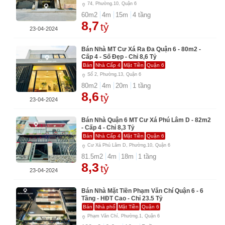
74, Phường.10, Quận 6
60
m2
4
m
15
m
4
tầng
8,7
tỷ
23-04-2024
Bán Nhà MT Cư Xá Ra Đa Quận 6 - 80m2 -
Cấp 4 - Số Đẹp - Chỉ 8,6 Tỷ
Bán
Nhà Cấp 4
Mặt Tiền
Quận 6
Số 2, Phường.13, Quận 6
80
m2
4
m
20
m
1
tầng
8,6
tỷ
23-04-2024
Bán Nhà Quận 6 MT Cư Xá Phú Lâm D - 82m2
- Cấp 4 - Chỉ 8,3 Tỷ
Bán
Nhà Cấp 4
Mặt Tiền
Quận 6
Cư Xá Phú Lâm D, Phường.10, Quận 6
81.5
m2
4
m
18
m
1
tầng
8,3
tỷ
23-04-2024
Bán Nhà Mặt Tiền Phạm Văn Chí Quận 6 - 6
Tầng - HĐT Cao - Chỉ 23.5 Tỷ
Bán
Nhà phố
Mặt Tiền
Quận 6
Phạm Văn Chí, Phường.1, Quận 6