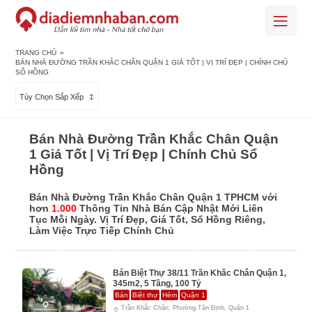
TRANG CHỦ
»
BÁN NHÀ ĐƯỜNG TRẦN KHẮC CHÂN QUẬN 1 GIÁ TỐT | VỊ TRÍ ĐẸP | CHÍNH CHỦ
SỔ HỒNG
Tùy Chọn Sắp Xếp
Bán Nhà Đường Trần Khắc Chân Quận
1 Giá Tốt | Vị Trí Đẹp | Chính Chủ Sổ
Hồng
Bán Nhà Đường Trần Khắc Chân Quận 1 TPHCM với
hơn
1.000
Thông Tin Nhà Bán Cập Nhật Mới Liên
Tục Mỗi Ngày. Vị Trí Đẹp, Giá Tốt, Sổ Hồng Riêng,
Làm Việc Trực Tiếp Chính Chủ
Bán Biệt Thự 38/11 Trần Khắc Chân Quận 1,
345m2, 5 Tầng, 100 Tỷ
Bán
Biệt thự
Hẻm
Quận 1
Trần Khắc Chân, Phường.Tân Định, Quận 1