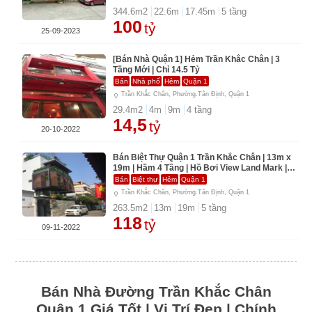
344.6
m2
22.6
m
17.45
m
5
tầng
100
tỷ
25-09-2023
[Bán Nhà Quận 1] Hẻm Trần Khắc Chân | 3
Tầng Mới | Chỉ 14.5 Tỷ
Bán
Nhà phố
Hẻm
Quận 1
Trần Khắc Chân, Phường.Tân Định, Quận 1
29.4
m2
4
m
9
m
4
tầng
14,5
tỷ
20-10-2022
Bán Biệt Thự Quận 1 Trần Khắc Chân | 13m x
19m | Hầm 4 Tầng | Hồ Bơi View Land Mark |
115 Tỷ
Bán
Biệt thự
Hẻm
Quận 1
Trần Khắc Chân, Phường.Tân Định, Quận 1
263.5
m2
13
m
19
m
5
tầng
118
tỷ
09-11-2022
Bán Nhà Đường Trần Khắc Chân
Quận 1 Giá Tốt | Vị Trí Đẹp | Chính